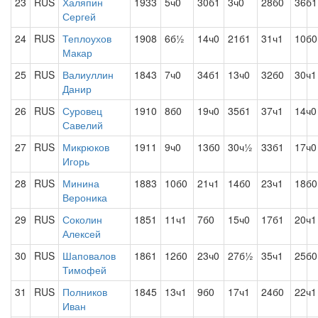
23
RUS
Халяпин
1933
5ч0
30б1
3ч0
28б0
36б1
Сергей
24
RUS
Теплоухов
1908
6б½
14ч0
21б1
31ч1
10б0
Макар
25
RUS
Валиуллин
1843
7ч0
34б1
13ч0
32б0
30ч1
Данир
26
RUS
Суровец
1910
8б0
19ч0
35б1
37ч1
14ч0
Савелий
27
RUS
Микрюков
1911
9ч0
13б0
30ч½
33б1
17ч0
Игорь
28
RUS
Минина
1883
10б0
21ч1
14б0
23ч1
18б0
Вероника
29
RUS
Соколин
1851
11ч1
7б0
15ч0
17б1
20ч1
Алексей
30
RUS
Шаповалов
1861
12б0
23ч0
27б½
35ч1
25б0
Тимофей
31
RUS
Полников
1845
13ч1
9б0
17ч1
24б0
22ч1
Иван