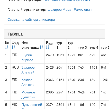
Главный организатор:
Шакиров Марат Рамилевич
Ссылка на сайт организатора
Таблица
№
Фед
Имя
R
тур
тур
нач
участника
1
2
тур 3
тур 4
тур 
1
FID
Шубин
2479
19б1
12ч1
8б1
5ч1
4б1
Кирилл
2
RUS
Захаров
2428
20ч1
15б1
7ч0
14б1
6ч1
Алексей
3
FID
Козлов
2346
21б1
16ч0
23б1
18ч1
12б1
Алексей
4
FID
Мочалов
2395
22ч1
17б1
9ч½
7б1
1ч0
Дмитрий
5
FID
Пузыревский
2374
23б1
18ч1
10б1
1б0
7ч1