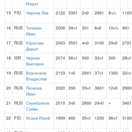
Марат
15
FID
Чернов Лев
2122
33б1
2ч0
29б1
8ч½
11б0
16
RUS
Типикин
2006
34ч1
3б1
6ч0
10ч½
9б1
Иван
17
RUS
Юрасова
2063
35б1
4ч0
31б0
29ч0
27б1
Дарья
18
ISR
Черняк
2074
36ч1
5б0
32ч1
3б0
28ч1
Виктория
19
RUS
Власенков
2133
1ч0
26б1
37ч1
13б0
32ч1
Владислав
20
RUS
Яковлев
2020
2б0
33ч1
36б1
12ч0
29б0
Иван
21
RUS
Серебряков
2010
3ч0
28б0
24ч0
+
34б1
Савва
22
FID
Исаев Юрий
1999
4б0
35ч1
12б0
36ч1
31б0