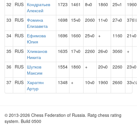
32
RUS
Кондратьев
1723
14б1
8ч0
18б0
25ч1
19б0
Алексей
33
RUS
Фомина
1698
15ч0
20б0
11ч0
27ч0
37б
Елизавета
34
RUS
Ефимова
1696
16б0
25ч0
+
11б0
21ч0
Юлия
35
RUS
Хлиманов
1635
17ч0
22б0
26ч0
30б0
+
Никита
36
RUS
Шутков
1554
18б0
+
20ч0
22б0
23ч0
Максим
37
RUS
Харатян
1348
+
10ч0
19б0
26б0
33ч
Артур
© 2013-2026 Chess Federation of Russia. Ratg chess rating
system. Build 0500