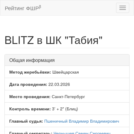
β
Рейтинг ФШР
Toggl
naviga
BLITZ в ШК "Табия"
Общая информация
Метод жеребьёвки:
Швейцарская
Дата проведения:
22.03.2026
Место проведения:
Санкт-Петербург
Контроль времени:
3' + 2" (Блиц)
Главный судья:
Пшеничный Владимир Владимирович
Главный секретарь:
Чернышев Семен Сергеевич