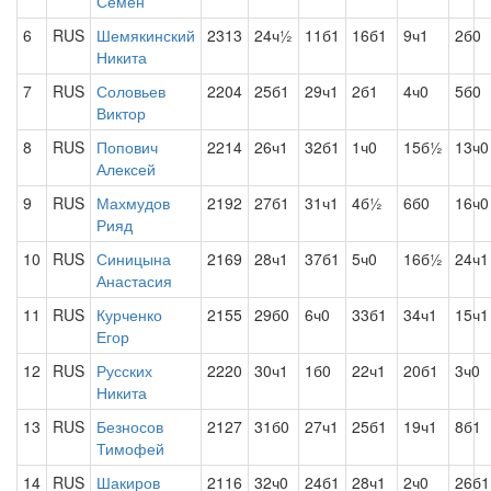
Семен
6
RUS
Шемякинский
2313
24ч½
11б1
16б1
9ч1
2б0
Никита
7
RUS
Соловьев
2204
25б1
29ч1
2б1
4ч0
5б0
Виктор
8
RUS
Попович
2214
26ч1
32б1
1ч0
15б½
13ч0
Алексей
9
RUS
Махмудов
2192
27б1
31ч1
4б½
6б0
16ч0
Рияд
10
RUS
Синицына
2169
28ч1
37б1
5ч0
16б½
24ч1
Анастасия
11
RUS
Курченко
2155
29б0
6ч0
33б1
34ч1
15ч1
Егор
12
RUS
Русских
2220
30ч1
1б0
22ч1
20б1
3ч0
Никита
13
RUS
Безносов
2127
31б0
27ч1
25б1
19ч1
8б1
Тимофей
14
RUS
Шакиров
2116
32ч0
24б1
28ч1
2ч0
26б1