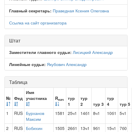
Главный секретарь:
Праведная Ксения Олеговна
Ссылка на сайт организатора
Штат
Заместители главного судьи:
Лисицкий Александр
Линейные судьи:
Якубович Александр
Таблица
Имя
№
Фед
участника
R
тур
тур
тур
нач
1
2
тур 3
4
тур 5
1
RUS
Бурханов
1581
25ч1
14б1
8ч1
10б1
5ч1
Максим
2
RUS
Бобихин
1505
26б1
13ч1
9б1
15ч1
7б0