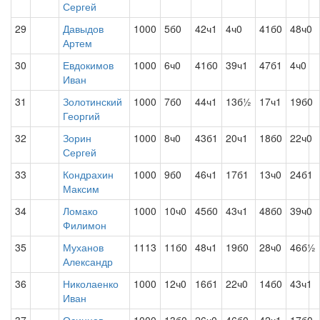
Сергей
29
Давыдов
1000
5б0
42ч1
4ч0
41б0
48ч0
Артем
30
Евдокимов
1000
6ч0
41б0
39ч1
47б1
4ч0
Иван
31
Золотинский
1000
7б0
44ч1
13б½
17ч1
19б0
Георгий
32
Зорин
1000
8ч0
43б1
20ч1
18б0
22ч0
Сергей
33
Кондрахин
1000
9б0
46ч1
17б1
13ч0
24б1
Максим
34
Ломако
1000
10ч0
45б0
43ч1
48б0
39ч0
Филимон
35
Муханов
1113
11б0
48ч1
19б0
28ч0
46б½
Александр
36
Николаенко
1000
12ч0
16б1
22ч0
14б0
43ч1
Иван