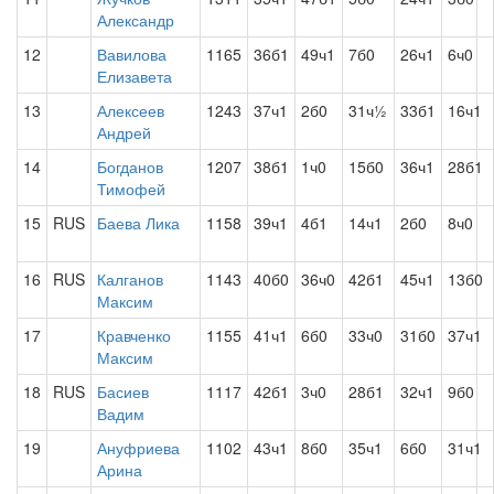
Александр
12
Вавилова
1165
36б1
49ч1
7б0
26ч1
6ч0
Елизавета
13
Алексеев
1243
37ч1
2б0
31ч½
33б1
16ч1
Андрей
14
Богданов
1207
38б1
1ч0
15б0
36ч1
28б1
Тимофей
15
RUS
Баева Лика
1158
39ч1
4б1
14ч1
2б0
8ч0
16
RUS
Калганов
1143
40б0
36ч0
42б1
45ч1
13б0
Максим
17
Кравченко
1155
41ч1
6б0
33ч0
31б0
37ч1
Максим
18
RUS
Басиев
1117
42б1
3ч0
28б1
32ч1
9б0
Вадим
19
Ануфриева
1102
43ч1
8б0
35ч1
6б0
31ч1
Арина