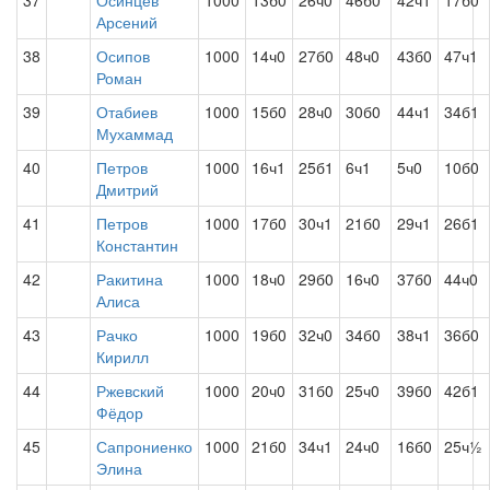
37
Осинцев
1000
13б0
26ч0
46б0
42ч1
17б0
Арсений
38
Осипов
1000
14ч0
27б0
48ч0
43б0
47ч1
Роман
39
Отабиев
1000
15б0
28ч0
30б0
44ч1
34б1
Мухаммад
40
Петров
1000
16ч1
25б1
6ч1
5ч0
10б0
Дмитрий
41
Петров
1000
17б0
30ч1
21б0
29ч1
26б1
Константин
42
Ракитина
1000
18ч0
29б0
16ч0
37б0
44ч0
Алиса
43
Рачко
1000
19б0
32ч0
34б0
38ч1
36б0
Кирилл
44
Ржевский
1000
20ч0
31б0
25ч0
39б0
42б1
Фёдор
45
Сапрониенко
1000
21б0
34ч1
24ч0
16б0
25ч½
Элина