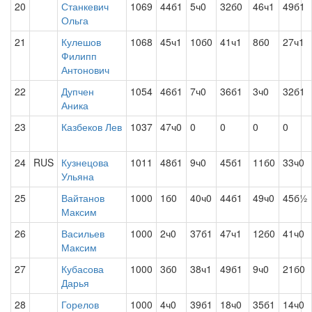
20
Станкевич
1069
44б1
5ч0
32б0
46ч1
49б1
Ольга
21
Кулешов
1068
45ч1
10б0
41ч1
8б0
27ч1
Филипп
Антонович
22
Дупчен
1054
46б1
7ч0
36б1
3ч0
32б1
Аника
23
Казбеков Лев
1037
47ч0
0
0
0
0
24
RUS
Кузнецова
1011
48б1
9ч0
45б1
11б0
33ч0
Ульяна
25
Вайтанов
1000
1б0
40ч0
44б1
49ч0
45б½
Максим
26
Васильев
1000
2ч0
37б1
47ч1
12б0
41ч0
Максим
27
Кубасова
1000
3б0
38ч1
49б1
9ч0
21б0
Дарья
28
Горелов
1000
4ч0
39б1
18ч0
35б1
14ч0