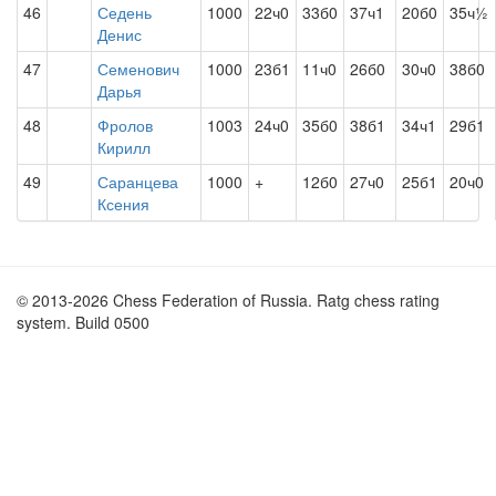
46
Седень
1000
22ч0
33б0
37ч1
20б0
35ч½
Денис
47
Семенович
1000
23б1
11ч0
26б0
30ч0
38б0
Дарья
48
Фролов
1003
24ч0
35б0
38б1
34ч1
29б1
Кирилл
49
Саранцева
1000
+
12б0
27ч0
25б1
20ч0
Ксения
© 2013-2026 Chess Federation of Russia. Ratg chess rating
system. Build 0500