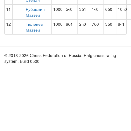
Степан
11
Рубашкин
1000
5ч0
3б1
1ч0
6б0
10ч0
Матвей
12
Тюленев
1000
6б1
2ч0
7б0
3б0
8ч1
Матвей
© 2013-2026 Chess Federation of Russia. Ratg chess rating
system. Build 0500