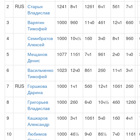
2
RUS
Старых
1241
8ч1
12б1
6ч1
5б1
7ч1
Владислав
3
Варягин
1000
9б0
11ч0
4б1
12ч1
6б0
Тимофей
4
Семибратов
1000
10ч½
1б0
3ч0
8ч1
9б0
Алексей
5
Мещанов
1077
11б1
7ч1
9б1
2ч0
1ч0
Денис
6
Васильченко
1023
12ч0
8б1
2б0
11ч1
3ч1
Тимофей
7
RUS
Горшкова
1000
1ч1
5б0
12ч1
10б1
2б0
Дарина
8
Григорьев
1000
2б0
6ч0
10ч½
4б0
12б0
Владислав
9
Кашкаров
1000
3ч1
10б1
5ч0
1б0
4ч1
Александр
10
Любимов
1000
4б½
9ч0
8б½
7ч0
11б1