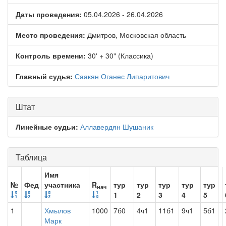
Даты проведения:
05.04.2026 - 26.04.2026
Место проведения:
Дмитров, Московская область
Контроль времени:
30' + 30" (Классика)
Главный судья:
Саакян Оганес Липаритович
Штат
Линейные судьи:
Аллавердян Шушаник
Таблица
Имя
№
Фед
участника
R
тур
тур
тур
тур
тур
нач
1
2
3
4
5
1
Хмылов
1000
7б0
4ч1
11б1
9ч1
5б1
Марк