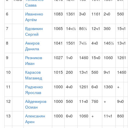
Савва
6
Иваненко
1083
13б1
3ч0
11б1
2ч0
5б0
Артём
7
Вдовикин
1065
14ч½
8б½
12ч1
3б0
15ч1
Сергей
8
Амиров
1041
15б1
7ч½
4ч0
14б½
13ч1
Данила
9
Резников
1027
1ч0
14б0
15ч0
10б0
12б1
Иван
10
Карасов
1015
2б0
13ч1
5б0
9ч1
14б0
Магамед
11
Радченко
1000
4ч0
12б1
6ч0
13б0
+
Ярослав
12
Айдемиров
1000
5б0
11ч0
7б0
+
9ч0
Осман
13
Алексанян
1000
6ч0
10б0
+
11ч1
8б0
Арен