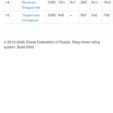
14
Величко
1000
7б½
9ч1
2б0
8ч½
10ч1
Владислав
15
Терентьев
1000
8ч0
+
9б1
5ч0
7б0
Илларион
© 2013-2026 Chess Federation of Russia. Ratg chess rating
system. Build 0500