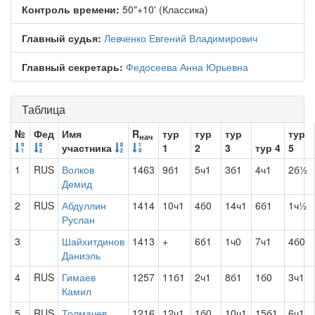
Контроль времени:
50"+10' (Классика)
Главный судья:
Левченко Евгений Владимирович
Главный секретарь:
Федосеева Анна Юрьевна
Таблица
№
Фед
Имя
R
тур
тур
тур
тур
нач
участника
1
2
3
тур 4
5
1
RUS
Волков
1463
9б1
5ч1
3б1
4ч1
2б½
Демид
2
RUS
Абдуллин
1414
10ч1
4б0
14ч1
6б1
1ч½
Руслан
3
Шайхитдинов
1413
+
6б1
1ч0
7ч1
4б0
Даниэль
4
RUS
Гимаев
1257
11б1
2ч1
8б1
1б0
3ч1
Камил
5
RUS
Толмачев
1216
12ч1
1б0
10ч1
15б1
6ч1