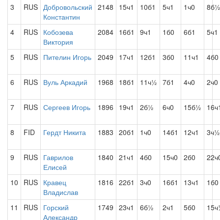
3
RUS
Добровольский
2148
15ч1
10б1
5ч1
1ч0
8б
Константин
4
RUS
Кобозева
2084
16б1
9ч1
1б0
6б1
5ч1
Виктория
5
RUS
Пителин Игорь
2049
17ч1
12б1
3б0
11ч1
4б0
6
RUS
Вуль Аркадий
1968
18б1
11ч½
7б1
4ч0
2ч0
7
RUS
Сергеев Игорь
1896
19ч1
2б½
6ч0
15б½
16ч
8
FID
Гердт Никита
1883
20б1
1ч0
14б1
12ч1
3ч½
9
RUS
Гаврилов
1840
21ч1
4б0
15ч0
2б0
22ч
Елисей
10
RUS
Кравец
1816
22б1
3ч0
16б1
13ч1
1б0
Владислав
11
RUS
Горский
1749
23ч1
6б½
2ч1
5б0
15ч
Александр