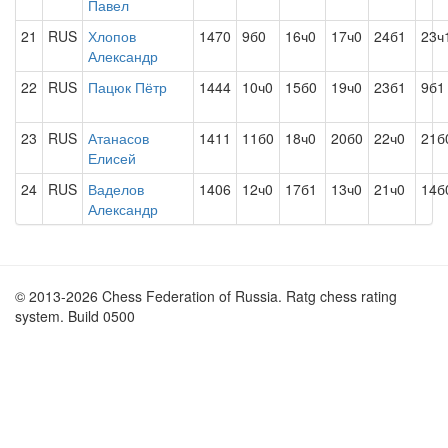
Павел
21
RUS
Хлопов
1470
9б0
16ч0
17ч0
24б1
23ч
Александр
22
RUS
Пацюк Пётр
1444
10ч0
15б0
19ч0
23б1
9б1
23
RUS
Атанасов
1411
11б0
18ч0
20б0
22ч0
21б
Елисей
24
RUS
Ваделов
1406
12ч0
17б1
13ч0
21ч0
14б
Александр
© 2013-2026 Chess Federation of Russia. Ratg chess rating
system. Build 0500