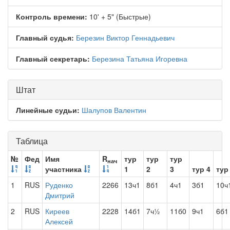
Контроль времени:
10' + 5" (Быстрые)
Главный судья:
Березин Виктор Геннадьевич
Главный секретарь:
Березина Татьяна Игоревна
Штат
Линейные судьи:
Шалупов Валентин
Таблица
№
Фед
Имя
R
тур
тур
тур
нач
участника
1
2
3
тур 4
тур
1
RUS
Руденко
2266
13ч1
8б1
4ч1
3б1
10ч
Дмитрий
2
RUS
Киреев
2228
14б1
7ч½
11б0
9ч1
6б1
Алексей