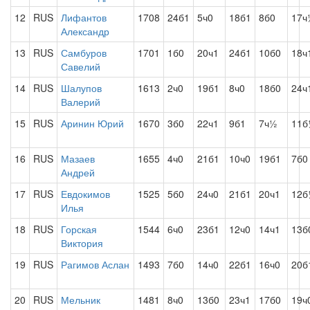
12
RUS
Лифантов
1708
24б1
5ч0
18б1
8б0
17ч
Александр
13
RUS
Самбуров
1701
1б0
20ч1
24б1
10б0
18ч
Савелий
14
RUS
Шалупов
1613
2ч0
19б1
8ч0
18б0
24ч
Валерий
15
RUS
Аринин Юрий
1670
3б0
22ч1
9б1
7ч½
11б
16
RUS
Мазаев
1655
4ч0
21б1
10ч0
19б1
7б0
Андрей
17
RUS
Евдокимов
1525
5б0
24ч0
21б1
20ч1
12б
Илья
18
RUS
Горская
1544
6ч0
23б1
12ч0
14ч1
13б
Виктория
19
RUS
Рагимов Аслан
1493
7б0
14ч0
22б1
16ч0
20б
20
RUS
Мельник
1481
8ч0
13б0
23ч1
17б0
19ч