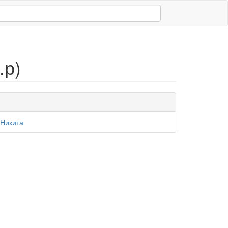
.р)
 Никита