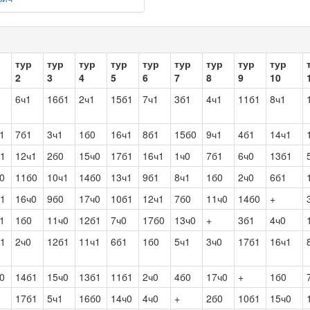
тур
тур
тур
тур
тур
тур
тур
тур
тур
2
3
4
5
6
7
8
9
10
6ч1
16б1
2ч1
15б1
7ч1
3б1
4ч1
11б1
8ч1
1
7б1
3ч1
1б0
16ч1
8б1
15б0
9ч1
4б1
14ч1
1
12ч1
2б0
15ч0
17б1
16ч1
1ч0
7б1
6ч0
13б1
0
11б0
10ч1
14б0
13ч1
9б1
8ч1
1б0
2ч0
6б1
1
16ч0
9б0
17ч0
10б1
12ч1
7б0
11ч0
14б0
+
1
1б0
11ч0
12б1
7ч0
17б0
13ч0
+
3б1
4ч0
1
2ч0
12б1
11ч1
6б1
1б0
5ч1
3ч0
17б1
16ч1
0
14б1
15ч0
13б1
11б1
2ч0
4б0
17ч0
+
1б0
17б1
5ч1
16б0
14ч0
4ч0
+
2б0
10б1
15ч0