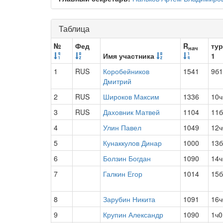
Таблица
№
Фед
R
тур
нач
Имя участника
1
1
RUS
Коробейников
1541
9б1
Дмитрий
2
RUS
Широков Максим
1336
10ч
3
RUS
Даховник Матвей
1104
11б
4
Улин Павел
1049
12ч
5
Кунаккулов Динар
1000
13б
6
Болзин Богдан
1090
14ч
7
Галкин Егор
1014
15б
8
Зарубин Никита
1091
16ч
9
Крупин Александр
1090
1ч0