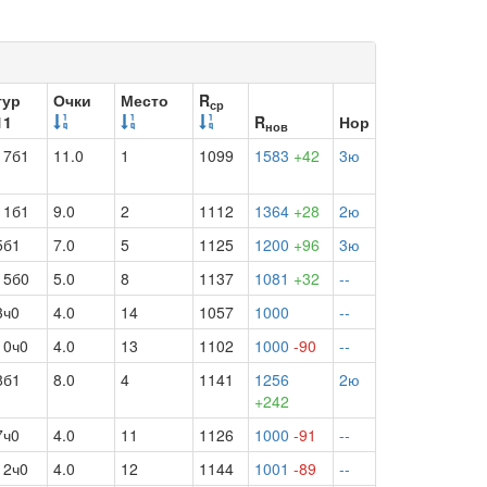
тур
Очки
Место
R
ср
11
R
Нор
нов
17б1
11.0
1
1099
1583
+42
3ю
11б1
9.0
2
1112
1364
+28
2ю
5б1
7.0
5
1125
1200
+96
3ю
15б0
5.0
8
1137
1081
+32
--
3ч0
4.0
14
1057
1000
--
10ч0
4.0
13
1102
1000
-90
--
8б1
8.0
4
1141
1256
2ю
+242
7ч0
4.0
11
1126
1000
-91
--
12ч0
4.0
12
1144
1001
-89
--