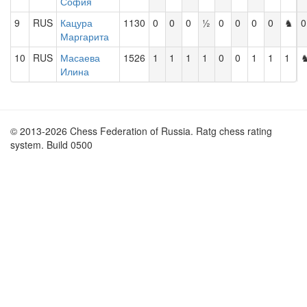
София
9
RUS
Кацура
1130
0
0
0
½
0
0
0
0
♞
0
Маргарита
10
RUS
Масаева
1526
1
1
1
1
0
0
1
1
1
Илина
© 2013-2026 Chess Federation of Russia. Ratg chess rating
system. Build 0500