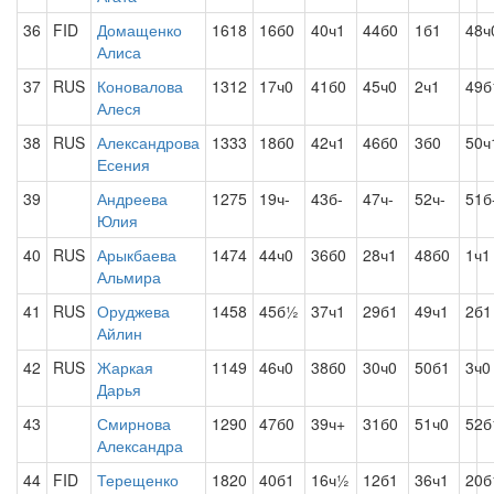
36
FID
Домащенко
1618
16б0
40ч1
44б0
1б1
48ч
Алиса
37
RUS
Коновалова
1312
17ч0
41б0
45ч0
2ч1
49б
Алеся
38
RUS
Александрова
1333
18б0
42ч1
46б0
3б0
50ч
Есения
39
Андреева
1275
19ч-
43б-
47ч-
52ч-
51б
Юлия
40
RUS
Арыкбаева
1474
44ч0
36б0
28ч1
48б0
1ч1
Альмира
41
RUS
Оруджева
1458
45б½
37ч1
29б1
49ч1
2б1
Айлин
42
RUS
Жаркая
1149
46ч0
38б0
30ч0
50б1
3ч0
Дарья
43
Смирнова
1290
47б0
39ч+
31б0
51ч0
52б
Александра
44
FID
Терещенко
1820
40б1
16ч½
12б1
36ч1
20б