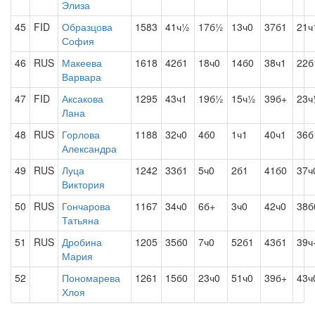
Элиза
45
FID
Образцова
1583
41ч½
17б½
13ч0
37б1
21ч
София
46
RUS
Макеева
1618
42б1
18ч0
14б0
38ч1
22б
Варвара
47
FID
Аксакова
1295
43ч1
19б½
15ч½
39б+
23
Лана
48
RUS
Горлова
1188
32ч0
4б0
1ч1
40ч1
36б
Александра
49
RUS
Луца
1242
33б1
5ч0
2б1
41б0
37ч
Виктория
50
RUS
Гончарова
1167
34ч0
6б+
3ч0
42ч0
38б
Татьяна
51
RUS
Дробина
1205
35б0
7ч0
52б1
43б1
39ч
Мария
52
Пономарева
1261
15б0
23ч0
51ч0
39б+
43ч
Хлоя