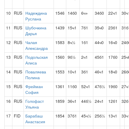
10
RUS
Надеждина
1546
14б0
6ч+
34б0
22ч1
30ч
Руслана
11
RUS
Шубочкина
1439
15ч1
7б1
35ч0
23б1
31б
Дарья
12
RUS
Чалая
1583
8ч½
1б1
44ч0
16ч0
24б
Александра
13
RUS
Подольская
1560
9б½
2ч1
45б1
17б0
25ч
Алиса
14
RUS
Поваляева
1553
10ч1
3б1
46ч1
18ч0
26б
Полина
15
RUS
Фрейман
1361
11б0
52ч1
47б½
19б0
27ч
София
16
RUS
Голофаст
1859
36ч1
44б½
24ч1
12б1
32б
Ульяна
17
FID
Барабаш
1854
37б1
45ч½
25б½
13ч1
33ч
Анастасия