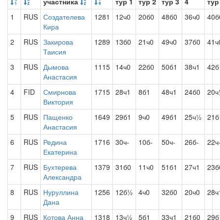
участника
тур 1
тур 2
тур 3
4
тур
1
RUS
Создателева
1281
12ч0
20б0
48б0
36ч0
40б
Кира
2
RUS
Закирова
1289
13б0
21ч0
49ч0
37б0
41ч
Таисия
3
RUS
Дымова
1115
14ч0
22б0
50б1
38ч1
42б
Анастасия
4
FID
Смирнова
1715
28ч1
8б1
48ч1
24б0
20
Виктория
5
RUS
Пащенко
1649
29б1
9ч0
49б1
25ч½
21б
Анастасия
6
RUS
Редина
1716
30ч-
10б-
50ч-
26б-
22ч
Екатерина
7
RUS
Бухтерева
1379
31б0
11ч0
51б1
27ч1
23б
Александра
8
RUS
Нуруллина
1256
12б½
4ч0
32б0
20ч0
28ч
Дана
9
RUS
Котова Анна
1318
13ч½
5б1
33ч1
21б0
29