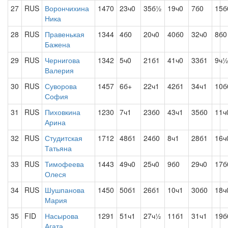
27
RUS
Ворончихина
1470
23ч0
35б½
19ч0
7б0
15б
Ника
28
RUS
Правенькая
1344
4б0
20ч0
40б0
32ч0
8б0
Бажена
29
RUS
Чернигова
1342
5ч0
21б1
41ч0
33б1
9ч
Валерия
30
RUS
Суворова
1457
6б+
22ч1
42б1
34ч1
10б
София
31
RUS
Пиховкина
1230
7ч1
23б0
43ч1
35б0
11ч
Арина
32
RUS
Студитская
1712
48б1
24б0
8ч1
28б1
16ч
Татьяна
33
RUS
Тимофеева
1443
49ч0
25ч0
9б0
29ч0
17б
Олеся
34
RUS
Шушпанова
1450
50б1
26б1
10ч1
30б0
18ч
Мария
35
FID
Насырова
1291
51ч1
27ч½
11б1
31ч1
19б
Агата