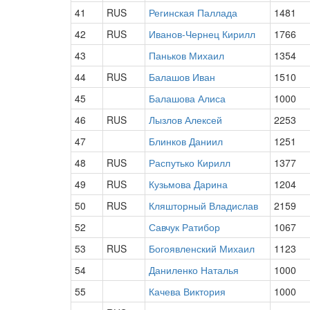
41
RUS
Регинская Паллада
1481
42
RUS
Иванов-Чернец Кирилл
1766
43
Паньков Михаил
1354
44
RUS
Балашов Иван
1510
45
Балашова Алиса
1000
46
RUS
Лызлов Алексей
2253
47
Блинков Даниил
1251
48
RUS
Распутько Кирилл
1377
49
RUS
Кузьмова Дарина
1204
50
RUS
Кляшторный Владислав
2159
52
Савчук Ратибор
1067
53
RUS
Богоявленский Михаил
1123
54
Даниленко Наталья
1000
55
Качева Виктория
1000