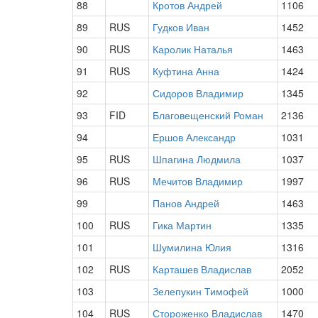
88
Кротов Андрей
1106
89
RUS
Гудков Иван
1452
90
RUS
Каролик Наталья
1463
91
RUS
Куфтина Анна
1424
92
Сидоров Владимир
1345
93
FID
Благовещенский Роман
2136
94
Ершов Александр
1031
95
RUS
Шпагина Людмила
1037
96
RUS
Мечитов Владимир
1997
99
Панов Андрей
1463
100
RUS
Гика Мартин
1335
101
Шумилина Юлия
1316
102
RUS
Карташев Владислав
2052
103
Зелепукин Тимофей
1000
104
RUS
Стороженко Владислав
1470