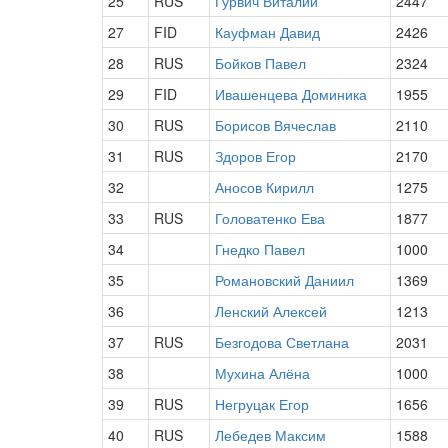
25
RUS
Гурвич Виталий
2447
27
FID
Кауфман Давид
2426
28
RUS
Бойков Павел
2324
29
FID
Ивашенцева Доминика
1955
30
RUS
Борисов Вячеслав
2110
31
RUS
Здоров Егор
2170
32
Аносов Кирилл
1275
33
RUS
Головатенко Ева
1877
34
Гнедко Павел
1000
35
Романовский Даниил
1369
36
Ленский Алексей
1213
37
RUS
Безгодова Светлана
2031
38
Мухина Алёна
1000
39
RUS
Негруцак Егор
1656
40
RUS
Лебедев Максим
1588