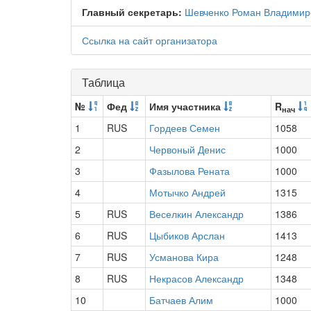
Главный секретарь:
Шевченко Роман Владимир
Ссылка на сайт организатора
Таблица
№
Фед
Имя участника
R
нач
1
RUS
Гордеев Семен
1058
2
Червоный Денис
1000
3
Фазылова Рената
1000
4
Мотычко Андрей
1315
5
RUS
Веселкин Александр
1386
6
RUS
Цыбиков Арслан
1413
7
RUS
Усманова Кира
1248
8
RUS
Некрасов Александр
1348
10
Батчаев Алим
1000