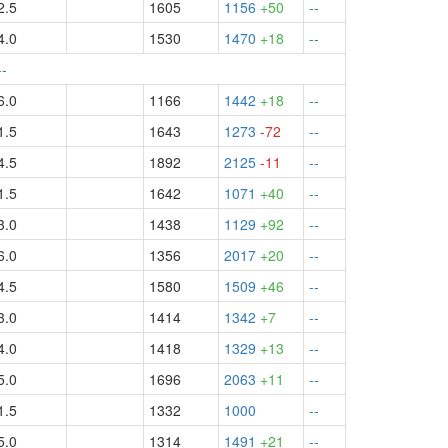
2.5
1605
1156
+50
--
4.0
1530
1470
+18
--
--
6.0
1166
1442
+18
--
1.5
1643
1273
-72
--
4.5
1892
2125
-11
--
1.5
1642
1071
+40
--
3.0
1438
1129
+92
--
6.0
1356
2017
+20
--
4.5
1580
1509
+46
--
3.0
1414
1342
+7
--
4.0
1418
1329
+13
--
5.0
1696
2063
+11
--
1.5
1332
1000
--
5.0
1314
1491
+21
--