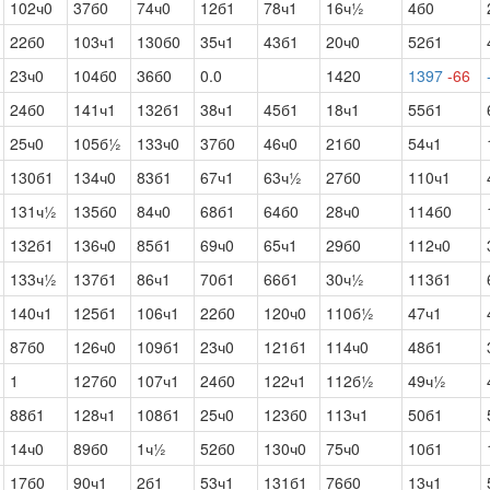
102ч0
37б0
74ч0
12б1
78ч1
16ч½
4б0
22б0
103ч1
130б0
35ч1
43б1
20ч0
52б1
23ч0
104б0
36б0
0.0
1420
1397
-66
24б0
141ч1
132б1
38ч1
45б1
18ч1
55б1
25ч0
105б½
133ч0
37б0
46ч0
21б0
54ч1
130б1
134ч0
83б1
67ч1
63ч½
27б0
110ч1
131ч½
135б0
84ч0
68б1
64б0
28ч0
114б0
132б1
136ч0
85б1
69ч0
65ч1
29б0
112ч0
133ч½
137б1
86ч1
70б1
66б1
30ч½
113б1
140ч1
125б1
106ч1
22б0
120ч0
110б½
47ч1
87б0
126ч0
109б1
23ч0
121б1
114ч0
48б1
1
127б0
107ч1
24б0
122ч1
112б½
49ч½
88б1
128ч1
108б1
25ч0
123б0
113ч1
50б1
14ч0
89б0
1ч½
52б0
130ч0
75ч0
10б1
17б0
90ч1
2б1
53ч1
131б1
76б0
13ч1