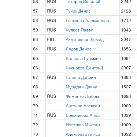
56
RUS
Титаров Василий
2242
57
RUS
Туник Денис
2128
58
RUS
Гладкова Александра
1712
59
RUS
Чулков Павел
1943
63
FID
Ахметзянов Демид
2047
64
RUS
Лядов Денис
1856
65
Валиева Гульмия
1084
66
Чесноков Дмитрий
2067
67
RUS
Ганцев Даниил
1883
68
Мурадян Давид
1527
69
RUS
Фоменко Любовь
1698
70
Антонов Алексей
1000
71
RUS
Брюханова Анна
1399
72
Ноготков Максим
1000
73
Алексеева Алиса
1092