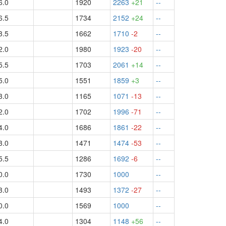
6.0
1920
2263
+21
--
6.5
1734
2152
+24
--
3.5
1662
1710
-2
--
2.0
1980
1923
-20
--
5.5
1703
2061
+14
--
5.0
1551
1859
+3
--
3.0
1165
1071
-13
--
2.0
1702
1996
-71
--
4.0
1686
1861
-22
--
3.0
1471
1474
-53
--
5.5
1286
1692
-6
--
0.0
1730
1000
--
3.0
1493
1372
-27
--
0.0
1569
1000
--
4.0
1304
1148
+56
--