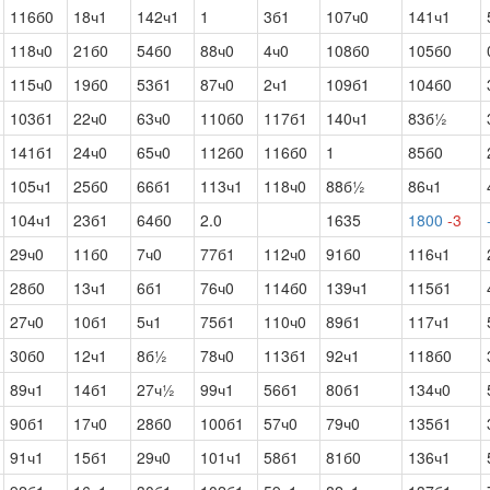
116б0
18ч1
142ч1
1
3б1
107ч0
141ч1
118ч0
21б0
54б0
88ч0
4ч0
108б0
105б0
115ч0
19б0
53б1
87ч0
2ч1
109б1
104б0
103б1
22ч0
63ч0
110б0
117б1
140ч1
83б½
141б1
24ч0
65ч0
112б0
116б0
1
85б0
105ч1
25б0
66б1
113ч1
118ч0
88б½
86ч1
104ч1
23б1
64б0
2.0
1635
1800
-3
29ч0
11б0
7ч0
77б1
112ч0
91б0
116ч1
28б0
13ч1
6б1
76ч0
114б0
139ч1
115б1
27ч0
10б1
5ч1
75б1
110ч0
89б1
117ч1
30б0
12ч1
8б½
78ч0
113б1
92ч1
118б0
89ч1
14б1
27ч½
99ч1
56б1
80б1
134ч0
90б1
17ч0
28б0
100б1
57ч0
79ч0
135б1
91ч1
15б1
29ч0
101ч1
58б1
81б0
136ч1