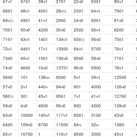
67ч1
47б1
39ч1
27б1
22ч0
63б1
80ч1
68б1
48ч1
40б1
28ч½
23б1
64ч1
79б1
69ч½
49б1
41ч1
29б0
24ч0
65б1
81ч0
70б1
50ч0
42б0
30ч0
25б0
66ч1
82б0
71б1
43ч1
14б1
134ч1
93б½
56ч0
75б1
72ч1
44б1
17ч1
135б0
94ч1
57б0
76ч1
73б0
45ч1
15б1
136ч0
95б0
58ч0
77б1
74ч0
46б0
16ч0
137б1
96ч0
59б0
78ч1
56б0
1б1
138ч+
93б0
5ч1
39ч1
125б0
57ч0
2ч1
44б+
94ч0
6б1
40б0
126ч0
58б½
3б1
45ч1
95б1
7ч1
41ч1
127б0
59ч0
4ч0
46б0
96ч0
8б0
42б0
128ч0
63ч0
106б0
140ч1
117ч1
83б1
31б0
43ч0
64б0
109ч0
87б0
115б0
84ч-
32ч-
138б-
65ч1
107б0
1
116ч1
85б0
33б0
45ч1