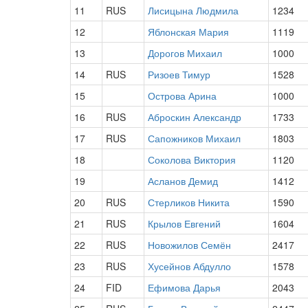
11
RUS
Лисицына Людмила
1234
12
Яблонская Мария
1119
13
Дорогов Михаил
1000
14
RUS
Ризоев Тимур
1528
15
Острова Арина
1000
16
RUS
Аброскин Александр
1733
17
RUS
Сапожников Михаил
1803
18
Соколова Виктория
1120
19
Асланов Демид
1412
20
RUS
Стерликов Никита
1590
21
RUS
Крылов Евгений
1604
22
RUS
Новожилов Семён
2417
23
RUS
Хусейнов Абдулло
1578
24
FID
Ефимова Дарья
2043