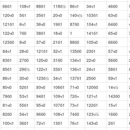
66б1
108ч1
88б1
118б½
86ч1
34ч1
46б0
120ч0
5б1
35б1
20ч0
140ч½
103б1
63ч0
121б1
6ч1
36ч0
19б1
87б0
104ч1
64б0
122ч0
7б0
38б1
18ч0
1
141б1
65ч0
123б0
8ч0
37ч0
21б1
88б0
105ч0
66б0
84ч1
28ч0
121б1
32ч1
135б0
23б1
57ч0
83б1
27б0
120ч0
31б0
134ч1
22ч0
56б0
85б1
29б½
122ч1
33б1
136ч1
24ч1
58б1
86ч1
30ч0
123б½
34ч1
137б1
25б0
59ч1
80ч0
52б1
93ч0
106б1
71ч0
120б0
14ч½
79б0
53ч1
94б1
109ч1
72б+
121ч1
143б0
81ч0
55б1
95ч0
107б1
73ч1
122б1
15ч1
82б0
54ч1
96б0
108ч1
74б0
123ч½
16б0
100ч1
36б1
72ч1
13б1
76ч1
143ч0
2б1