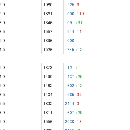
5.0
1080
1225
-9
--
0.0
1361
1000
-119
--
3.0
1346
1091
+91
--
3.5
1557
1514
-14
--
2.0
1396
1000
--
4.5
1526
1745
+12
--
--
2.0
1373
1121
+1
--
4.0
1490
1437
+25
--
5.0
1482
1602
+12
--
3.5
1404
1565
-39
--
5.5
1832
2414
-3
--
3.0
1811
1607
+29
--
5.0
1556
2030
-13
--