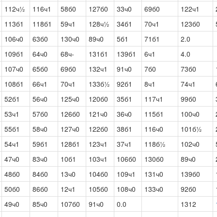
112ч½
116ч1
58б0
127б0
33ч0
69б0
122ч1
113б1
118б1
59ч1
128ч½
34б1
70ч1
123б0
106ч0
63б0
130ч0
89ч0
5б1
71б1
2.0
109б1
64ч0
68ч-
131б1
139б1
6ч1
4.0
107ч0
65б0
69б0
132ч1
91ч0
7б0
73б0
108б1
66ч1
70ч1
133б½
92б1
8ч1
74ч1
52б1
56ч0
125ч0
120б0
35б1
117ч1
99б0
53ч1
57б0
126б0
121ч0
36ч0
115б1
100ч0
55б1
58ч0
127ч0
122б0
38б1
116ч0
101б½
54ч1
59б1
128б1
123ч1
37ч1
118б½
102ч0
47ч0
83ч0
10б1
103ч1
106б0
130б0
89ч0
48б0
84б0
13ч0
104б0
109ч1
131ч0
139б0
50б0
86б0
12ч1
105б0
108ч0
133ч0
92б0
49ч0
85ч0
107б0
91ч0
0.0
1312