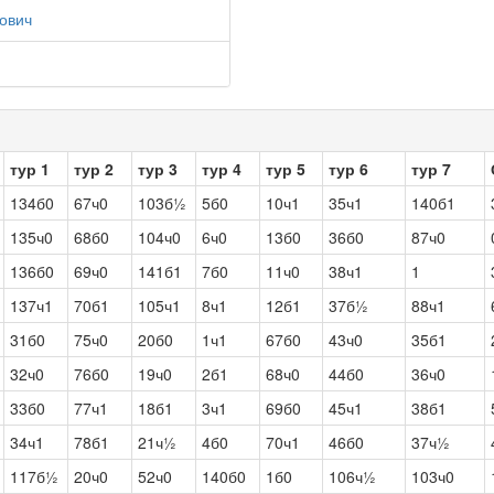
ович
тур 1
тур 2
тур 3
тур 4
тур 5
тур 6
тур 7
134б0
67ч0
103б½
5б0
10ч1
35ч1
140б1
135ч0
68б0
104ч0
6ч0
13б0
36б0
87ч0
136б0
69ч0
141б1
7б0
11ч0
38ч1
1
137ч1
70б1
105ч1
8ч1
12б1
37б½
88ч1
31б0
75ч0
20б0
1ч1
67б0
43ч0
35б1
32ч0
76б0
19ч0
2б1
68ч0
44б0
36ч0
33б0
77ч1
18б1
3ч1
69б0
45ч1
38б1
34ч1
78б1
21ч½
4б0
70ч1
46б0
37ч½
117б½
20ч0
52ч0
140б0
1б0
106ч½
103ч0