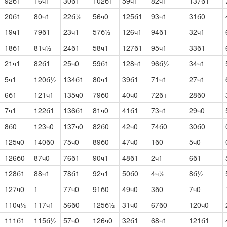
92б1
16ч1
30б1
102б1
59ч1
82ч1
137б1
20б1
80ч1
22б½
56ч0
125б1
93ч1
31б0
19ч1
79б1
23ч1
57б½
126ч1
94б1
32ч1
18б1
81ч½
24б1
58ч1
127б1
95ч1
33б1
21ч1
82б1
25ч0
59б1
128ч1
96б½
34ч1
5ч1
120б½
134б1
80ч1
39б1
71ч1
27ч1
6б1
121ч1
135ч0
79б0
40ч0
72б+
28б0
7ч1
122б1
136б1
81ч0
41б1
73ч1
29ч0
8б0
123ч0
137ч0
82б0
42ч0
74б0
30б0
125ч0
140б0
75ч0
89б0
47ч0
1б0
5ч0
126б0
87ч0
76б1
90ч1
48б1
2ч1
6б1
128б1
88ч1
78б1
92ч1
50б0
4ч½
8б½
127ч0
1
77ч0
91б0
49ч0
3б0
7ч0
110ч½
117ч1
56б0
125б½
31ч0
67б0
120ч0
111б1
115б½
57ч0
126ч0
32б1
68ч1
121б1