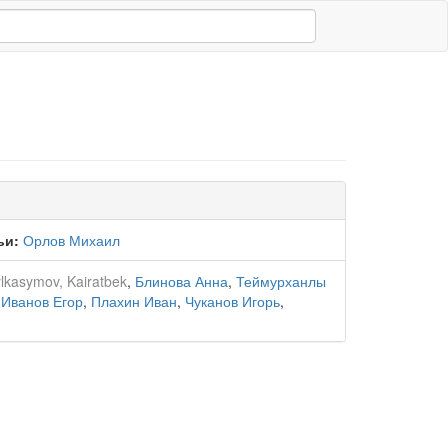
ьи:
Орлов Михаил
lkasymov, Kairatbek
,
Блинова Анна
,
Теймурханлы
,
Иванов Егор
,
Плахин Иван
,
Чуканов Игорь
,