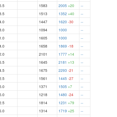
5.5
1583
2005
+20
--
3.5
1513
1352
+40
--
4.0
1447
1620
-30
--
3.0
1094
1000
--
1.0
1605
1000
--
4.0
1658
1869
-18
--
2.0
2101
1777
+14
--
6.5
1645
2181
+13
--
4.5
1675
2293
-21
--
2.5
1561
1445
-27
--
5.0
1371
1505
+7
--
5.0
1218
1480
-24
--
2.5
1814
1231
+79
--
6.0
1314
1719
+25
--