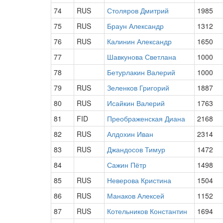
74
RUS
Столяров Дмитрий
1985
75
RUS
Браун Александр
1312
76
RUS
Калинин Александр
1650
77
Шавкунова Светлана
1000
78
Бетурлакин Валерий
1000
79
RUS
Зеленков Григорий
1887
80
RUS
Исайкин Валерий
1763
81
FID
Преображенская Диана
2168
82
RUS
Алдохин Иван
2314
83
RUS
Джандосов Тимур
1472
84
Сажин Пётр
1498
85
RUS
Неверова Кристина
1504
86
RUS
Манаков Алексей
1152
87
RUS
Котельников Константин
1694