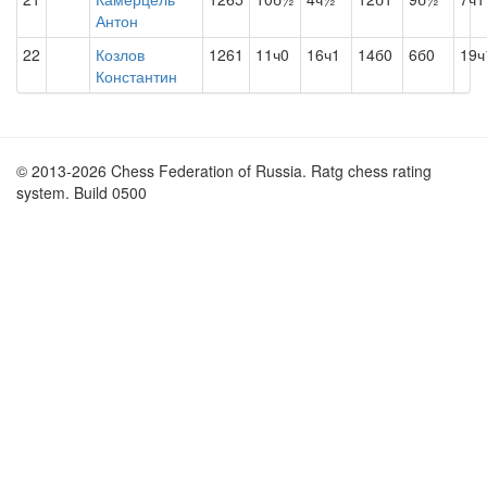
Антон
22
Козлов
1261
11ч0
16ч1
14б0
6б0
19
Константин
© 2013-2026 Chess Federation of Russia. Ratg chess rating
system. Build 0500