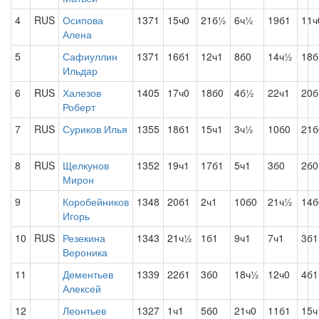
4
RUS
Осипова
1371
15ч0
21б½
6ч½
19б1
11ч
Алена
5
Сафиуллин
1371
16б1
12ч1
8б0
14ч½
18б
Ильдар
6
RUS
Халезов
1405
17ч0
18б0
4б½
22ч1
20
Роберт
7
RUS
Суриков Илья
1355
18б1
15ч1
3ч½
10б0
21б
8
RUS
Щелкунов
1352
19ч1
17б1
5ч1
3б0
2б0
Мирон
9
Коробейников
1348
20б1
2ч1
10б0
21ч½
14б
Игорь
10
RUS
Резекина
1343
21ч½
1б1
9ч1
7ч1
3б1
Вероника
11
Дементьев
1339
22б1
3б0
18ч½
12ч0
4б1
Алексей
12
Леонтьев
1327
1ч1
5б0
21ч0
11б1
15ч