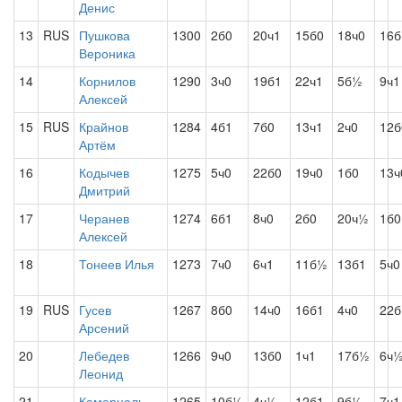
Денис
13
RUS
Пушкова
1300
2б0
20ч1
15б0
18ч0
16б
Вероника
14
Корнилов
1290
3ч0
19б1
22ч1
5б½
9ч1
Алексей
15
RUS
Крайнов
1284
4б1
7б0
13ч1
2ч0
12б
Артём
16
Кодычев
1275
5ч0
22б0
19ч0
1б0
13ч
Дмитрий
17
Черанев
1274
6б1
8ч0
2б0
20ч½
1б0
Алексей
18
Тонеев Илья
1273
7ч0
6ч1
11б½
13б1
5ч0
19
RUS
Гусев
1267
8б0
14ч0
16б1
4ч0
22
Арсений
20
Лебедев
1266
9ч0
13б0
1ч1
17б½
6ч
Леонид
21
Камерцель
1265
10б½
4ч½
12б1
9б½
7ч1