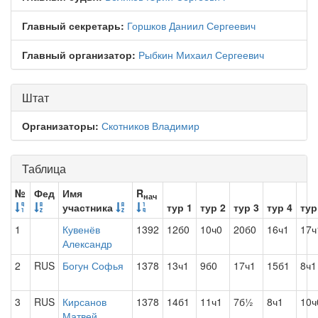
Главный секретарь:
Горшков Даниил Сергеевич
Главный организатор:
Рыбкин Михаил Сергеевич
Штат
Организаторы:
Скотников Владимир
Таблица
№
Фед
Имя
R
нач
участника
тур 1
тур 2
тур 3
тур 4
тур
1
Кувенёв
1392
12б0
10ч0
20б0
16ч1
17ч
Александр
2
RUS
Богун Софья
1378
13ч1
9б0
17ч1
15б1
8ч1
3
RUS
Кирсанов
1378
14б1
11ч1
7б½
8ч1
10ч
Матвей