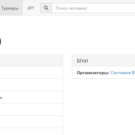
Турниры
API
)
Штат
Организаторы:
Скотников 
ть