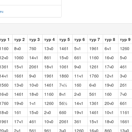
ич
тур 1
тур 2
тур 3
тур 4
тур 5
тур 6
тур 7
тур 8
тур 9
11б0
8ч0
7б0
13ч0
14б1
5ч1
19б1
6ч1
12б0
12ч0
10б0
14ч1
8б1
15ч0
6б1
11б0
16ч0
5ч0
13б1
15ч1
20б1
18ч1
10б1
9ч0
12б1
17ч0
4б1
14ч1
16б1
9ч0
19б1
18б0
11ч1
17б0
12ч1
3ч0
15б0
13ч0
10ч0
14б1
7ч½
1б0
6ч0
19ч0
2б1
16ч0
14б1
18ч0
11б0
8ч1
2ч0
5б1
1б0
7ч0
17б0
19ч0
1ч1
12б0
5б½
14ч1
13б1
20ч0
6б1
18ч0
1б1
15ч0
2ч0
6б0
19ч1
14б1
10ч1
11б1
19б1
17ч1
4б1
10ч0
20б1
3б1
15ч1
18ч0
16б1
20ч0
2ч1
5б1
9б1
3ч0
12б0
16ч0
8б0
13ч0