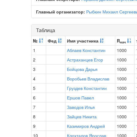
Главный организатор:
Рыбкин Михаил Сергеев
Таблица
№
Фед
Имя участника
R
нач
1
Аблаев Константин
1000
2
Астраханцев Егор
1000
3
Бойцова Дарья
1000
4
Воробьев Владислав
1000
5
Груздев Константин
1000
6
Ершов Павел
1000
7
Заводов Илья
1000
8
Зайцев Никита
1000
9
Казимиров Андрей
1000
10
Клохталов Ярослав
1000