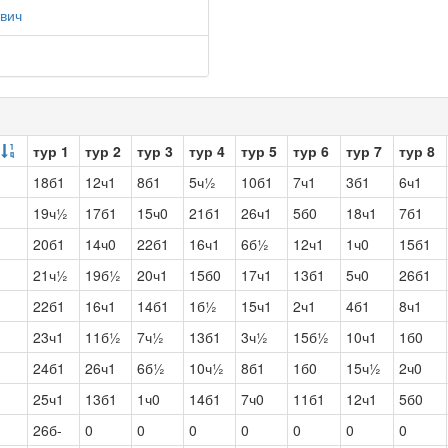
вич
тур 1
тур 2
тур 3
тур 4
тур 5
тур 6
тур 7
тур 8
18б1
12ч1
8б1
5ч½
10б1
7ч1
3б1
6ч1
19ч½
17б1
15ч0
21б1
26ч1
5б0
18ч1
7б1
20б1
14ч0
22б1
16ч1
6б½
12ч1
1ч0
15б1
21ч½
19б½
20ч1
15б0
17ч1
13б1
5ч0
26б1
22б1
16ч1
14б1
1б½
15ч1
2ч1
4б1
8ч1
23ч1
11б½
7ч½
13б1
3ч½
15б½
10ч1
1б0
24б1
26ч1
6б½
10ч½
8б1
1б0
15ч½
2ч0
25ч1
13б1
1ч0
14б1
7ч0
11б1
12ч1
5б0
26б-
0
0
0
0
0
0
0