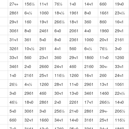
27ч+
15б½
11ч1
7б½
1ч0
14ч1
6б0
19ч0
28б1
6ч½
10б0
18ч½
19б1
8ч0
16б1
23ч½
29ч1
1б0
19ч1
26б½
18ч1
3б0
8б0
16ч1
30б1
8ч0
24б1
6ч0
20б1
4ч0
19б0
29ч1
31ч1
3б1
5ч0
8ч0
23б1
10б0
20ч1
21б1
32б1
10ч½
2б1
4ч1
5б0
6ч½
7б½
3ч0
33ч1
5б0
23ч1
3б0
29ч1
18б0
11ч0
12б0
34б1
2ч0
26б0
24ч1
4б0
21б0
30ч-
33ч1
1ч0
21б1
25ч1
11б½
12б0
16ч1
2б0
24ч1
2б½
4ч½
12б0
28ч1
11ч0
29б1
13ч1
10б1
3ч0
29б1
4б0
30ч1
13ч0
34б1
14б0
22ч½
4б½
18ч0
28б1
2ч0
22б1
17ч1
26б½
14ч0
5ч0
30б1
3ч0
25б½
21ч0
28б1
29ч-
20б½
6б0
32ч1
16б0
34ч1
14ч0
31б1
25ч1
11б½
7ч0
31б1
13ч0
17б0
25ч0
33б1
34ч1
18б0