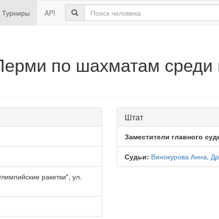
Турниры
API
Перми по шахматам среди
Штат
Заместители главного суд
Судьи:
Винокурова Анна
,
Др
импийские ракетки", ул.