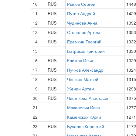
10
RUS
Рылов Сергей
1448
11
RUS
Путин Андрей
1429
12
RUS
Чудинова Анна
1392
13
RUS
Степанов Артем
1353
14
RUS
Еремкин Георгий
1332
15
Батраков Григорий
1330
16
RUS
Климов Илья
1329
17
RUS
Пучков Александр
1324
18
RUS
Чешкин Матвей
1315
19
RUS
Женин Артем
1298
20
RUS
Чистякова Анастасия
1275
21
Макаревич Иван
1277
22
Каменских Юрий
1271
23
RUS
Бухалов Корнелий
1172
24
Мамонтов Артем
1172