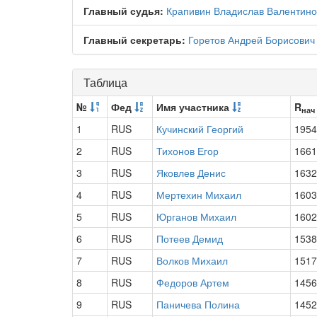
Главный судья:
Крапивин Владислав Валентино
Главный секретарь:
Горетов Андрей Борисович
Таблица
№
Фед
Имя участника
R
нач
1
RUS
Кучинский Георгий
1954
2
RUS
Тихонов Егор
1661
3
RUS
Яковлев Денис
1632
4
RUS
Мертехин Михаил
1603
5
RUS
Юрганов Михаил
1602
6
RUS
Потеев Демид
1538
7
RUS
Волков Михаил
1517
8
RUS
Федоров Артем
1456
9
RUS
Паничева Полина
1452