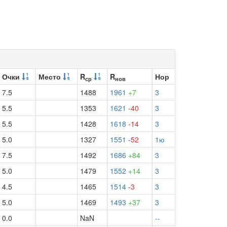
Очки
Место
R
R
Нор
ср
нов
7.5
1488
1961
+7
3
5.5
1353
1621
-40
3
5.5
1428
1618
-14
3
5.0
1327
1551
-52
1ю
7.5
1492
1686
+84
3
5.0
1479
1552
+14
3
4.5
1465
1514
-3
3
5.0
1469
1493
+37
3
0.0
NaN
--