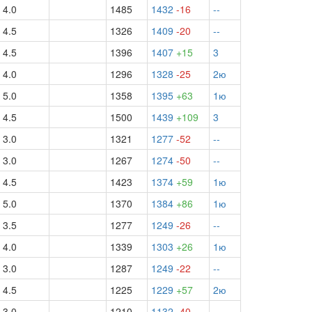
4.0
1485
1432
-16
--
4.5
1326
1409
-20
--
4.5
1396
1407
+15
3
4.0
1296
1328
-25
2ю
5.0
1358
1395
+63
1ю
4.5
1500
1439
+109
3
3.0
1321
1277
-52
--
3.0
1267
1274
-50
--
4.5
1423
1374
+59
1ю
5.0
1370
1384
+86
1ю
3.5
1277
1249
-26
--
4.0
1339
1303
+26
1ю
3.0
1287
1249
-22
--
4.5
1225
1229
+57
2ю
3.0
1210
1132
-40
--