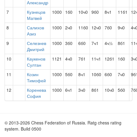
Александр
7
Кузнецов
1000
1б0
10ч0
9б0
8ч1
11б1
12
Матвей
8
Салихов
1000
2ч0
11б0
12ч0
7б0
9ч0
4ч
Азиз
9
Селезнев
1000
3б0
6б0
7ч1
4ч½
8б1
11
Дмитрий
10
Каукенов
1121
4ч0
7б1
11ч1
12б1
1б0
3ч
Султан
11
Козин
1000
5б0
8ч1
10б0
6б0
7ч0
9б
Тимофей
12
Коренева
1000
6ч1
3ч0
8б1
10ч0
5б0
7б
София
© 2013-2026 Chess Federation of Russia. Ratg chess rating
system. Build 0500