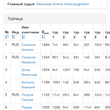
Главный судья:
Иванаева Алина Александровна
Таблица
Имя
№
Фед
участника
R
тур
тур
тур
тур
тур
ту
нач
1
2
3
4
5
6
1
RUS
Салихов
1484
7ч1
4б1
3ч1
2б1
10ч1
5б
Алехан
2
RUS
Салихов
1344
8б1
5ч½
4б1
1ч0
3б1
6ч
Амирхан
3
Шпак
1204
9ч1
12б1
1б0
5ч1
2ч0
10
Вячеслав
4
Антосяк
1189
10б1
1ч0
2ч0
9б½
6ч0
8б
Алексей
5
RUS
Петров
1152
11ч1
2б½
6ч1
3б0
12ч1
1ч
Сергей
6
Рыжов
1055
12б0
9ч1
5б0
11ч1
4б1
2б