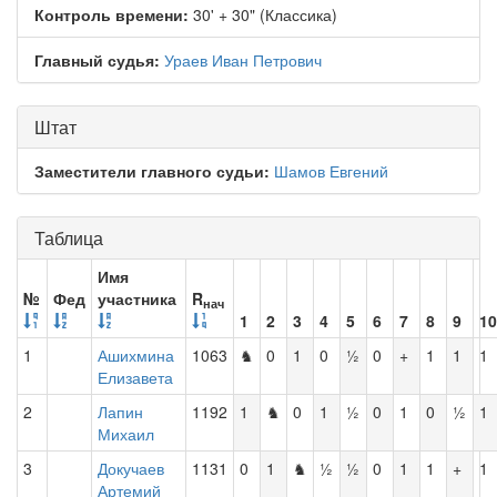
Контроль времени:
30' + 30" (Классика)
Главный судья:
Ураев Иван Петрович
Штат
Заместители главного судьи:
Шамов Евгений
Таблица
Имя
№
Фед
участника
R
нач
1
2
3
4
5
6
7
8
9
10
1
Ашихмина
1063
♞
0
1
0
½
0
+
1
1
1
Елизавета
2
Лапин
1192
1
♞
0
1
½
0
1
0
½
1
Михаил
3
Докучаев
1131
0
1
♞
½
½
0
1
1
+
1
Артемий