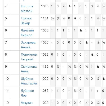
4
Костров
1065
1
0
½
♞
1
0
1
0
½
½
Матвей
5
Грязев
1161
½
½
½
0
♞
0
1
1
½
½
Захар
6
Лалетин
1000
1
1
1
1
1
♞
1
1
1
1
Кирилл
7
Захарова
1000
-
0
0
0
0
0
♞
-
½
½
Алина
8
Перминов
1066
0
1
0
1
0
0
+
♞
0
1
Георгий
9
Смирнова
1165
0
½
-
½
½
0
½
1
♞
½
Анна
10
Шубина
1000
0
0
0
½
½
0
½
0
½
♞
Анастасия
11
Лубянов
1065
1
1
0
1
½
0
+
1
+
0
Лев
12
Аккузин
1000
1
0
0
½
0
0
½
0
½
0