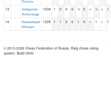
Платон
13
Кайдалов
1034
1
0
0
0
½
0
+
½
+
1
Александр
14
Казаковцев
1225
1
1
0
0
1
0
+
1
+
1
Михаил
© 2013-2026 Chess Federation of Russia. Ratg chess rating
system. Build 0500