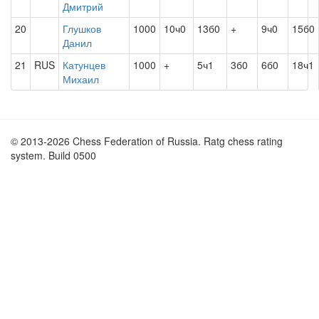
Дмитрий
20
Глушков
1000
10ч0
13б0
+
9ч0
15б0
Данил
21
RUS
Катунцев
1000
+
5ч1
3б0
6б0
18ч1
Михаил
© 2013-2026 Chess Federation of Russia. Ratg chess rating
system. Build 0500