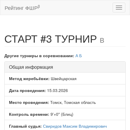
β
Рейтинг ФШР
Toggl
naviga
СТАРТ #3 ТУРНИР
В
Другие турниры в соревновании:
А
Б
Общая информация
Метод жеребьёвки:
Швейцарская
Дата проведения:
15.03.2026
Место проведения:
Томск, Томская область
Контроль времени:
9'+0" (Блиц)
Главный судья:
Свиридов Максим Владимирович