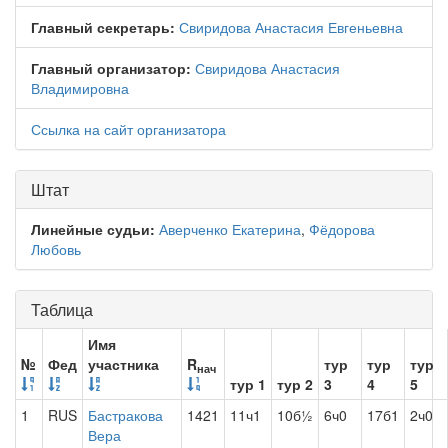
Главный секретарь:
Свиридова Анастасия Евгеньевна
Главный организатор:
Свиридова Анастасия
Владимировна
Ссылка на сайт организатора
Штат
Линейные судьи:
Аверченко Екатерина
,
Фёдорова
Любовь
Таблица
Имя
№
Фед
участника
R
тур
тур
тур
нач
тур 1
тур 2
3
4
5
1
RUS
Бастракова
1421
11ч1
10б½
6ч0
17б1
2ч0
Вера