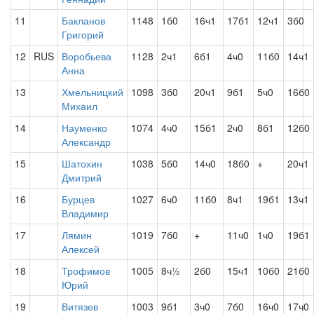
11
Бакланов
1148
1б0
16ч1
17б1
12ч1
3б0
Григорий
12
RUS
Воробьева
1128
2ч1
6б1
4ч0
11б0
14ч1
Анна
13
Хмельницкий
1098
3б0
20ч1
9б1
5ч0
16б0
Михаил
14
Науменко
1074
4ч0
15б1
2ч0
8б1
12б0
Александр
15
Шатохин
1038
5б0
14ч0
18б0
+
20ч1
Дмитрий
16
Бурцев
1027
6ч0
11б0
8ч1
19б1
13ч1
Владимир
17
Лямин
1019
7б0
+
11ч0
1ч0
19б1
Алексей
18
Трофимов
1005
8ч½
2б0
15ч1
10б0
21б0
Юрий
19
Витязев
1003
9б1
3ч0
7б0
16ч0
17ч0