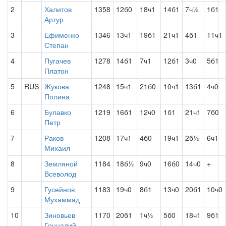
2
Халитов
1358
12б0
18ч1
14б1
7ч½
1б1
Артур
3
Ефименко
1346
13ч1
19б1
21ч1
4б1
11ч1
Степан
4
Пугачев
1278
14б1
7ч1
12б1
3ч0
5б1
Платон
5
RUS
Жукова
1248
15ч1
21б0
10ч1
13б1
4ч0
Полина
6
Булавко
1219
16б1
12ч0
1б1
21ч1
7б0
Петр
7
Раков
1208
17ч1
4б0
19ч1
2б½
6ч1
Михаил
8
Земляной
1184
18б½
9ч0
16б0
14ч0
+
Всеволод
9
Гусейнов
1183
19ч0
8б1
13ч0
20б1
10ч0
Мухаммад
10
Зиновьев
1170
20б1
1ч½
5б0
18ч1
9б1
Геннадий