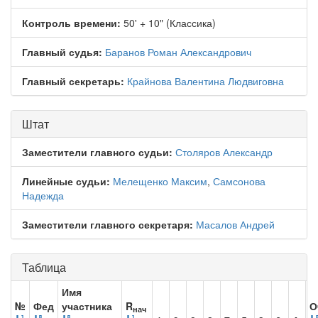
Контроль времени:
50' + 10" (Классика)
Главный судья:
Баранов Роман Александрович
Главный секретарь:
Крайнова Валентина Людвиговна
Штат
Заместители главного судьи:
Столяров Александр
Линейные судьи:
Мелещенко Максим
,
Самсонова
Надежда
Заместители главного секретаря:
Масалов Андрей
Таблица
Имя
№
Фед
участника
R
О
нач