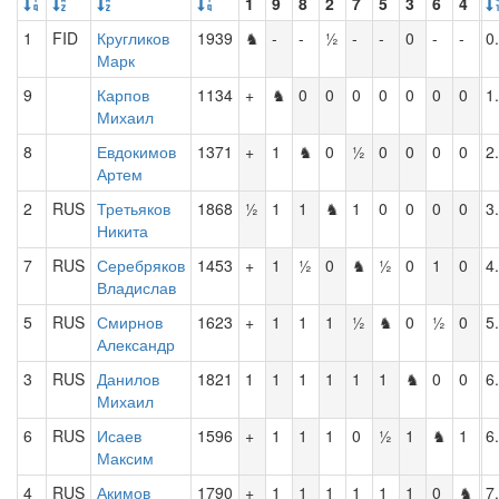
1
9
8
2
7
5
3
6
4
1
FID
Кругликов
1939
♞
-
-
½
-
-
0
-
-
0
Марк
9
Карпов
1134
+
♞
0
0
0
0
0
0
0
1
Михаил
8
Евдокимов
1371
+
1
♞
0
½
0
0
0
0
2
Артем
2
RUS
Третьяков
1868
½
1
1
♞
1
0
0
0
0
3
Никита
7
RUS
Серебряков
1453
+
1
½
0
♞
½
0
1
0
4
Владислав
5
RUS
Смирнов
1623
+
1
1
1
½
♞
0
½
0
5
Александр
3
RUS
Данилов
1821
1
1
1
1
1
1
♞
0
0
6
Михаил
6
RUS
Исаев
1596
+
1
1
1
0
½
1
♞
1
6
Максим
4
RUS
Акимов
1790
+
1
1
1
1
1
1
0
♞
7