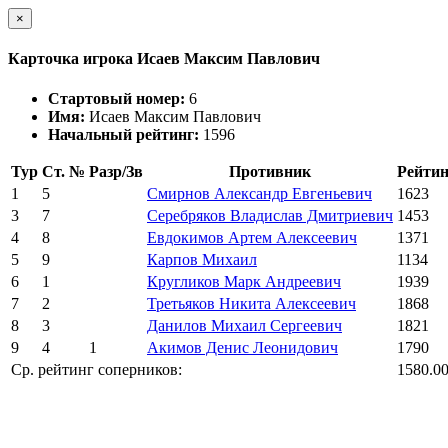
×
Карточка игрока Исаев Максим Павлович
Стартовый номер:
6
Имя:
Исаев Максим Павлович
Начальный рейтинг:
1596
Тур
Ст. №
Разр/Зв
Противник
Рейтин
1
5
Смирнов Александр Евгеньевич
1623
3
7
Серебряков Владислав Дмитриевич
1453
4
8
Евдокимов Артем Алексеевич
1371
5
9
Карпов Михаил
1134
6
1
Кругликов Марк Андреевич
1939
7
2
Третьяков Никита Алексеевич
1868
8
3
Данилов Михаил Сергеевич
1821
9
4
1
Акимов Денис Леонидович
1790
Ср. рейтинг соперников:
1580.0