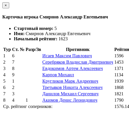
×
Карточка игрока Смирнов Александр Евгеньевич
Стартовый номер:
5
Имя:
Смирнов Александр Евгеньевич
Начальный рейтинг:
1623
Тур
Ст. №
Разр/Зв
Противник
Рейтин
1
6
Исаев Максим Павлович
1596
2
7
Серебряков Владислав Дмитриевич
1453
3
8
Евдокимов Артем Алексеевич
1371
4
9
Карпов Михаил
1134
5
1
Кругликов Марк Андреевич
1939
6
2
Третьяков Никита Алексеевич
1868
7
3
Данилов Михаил Сергеевич
1821
8
4
1
Акимов Денис Леонидович
1790
Ср. рейтинг соперников:
1576.1