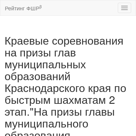
β
Рейтинг ФШР
Toggl
naviga
Краевые соревнования
на призы глав
муниципальных
образований
Краснодарского края по
быстрым шахматам 2
этап."На призы главы
муниципального
образования