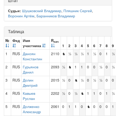
Штат
Судьи:
Шушковский Владимир
,
Пляшник Сергей
,
Воронин Артём
,
Баранников Владимир
Таблица
№
Фед
Имя
R
нач
участника
1
2
3
4
5
6
7
8
9
1
RUS
Даноян
2110
♞
½
½
½
1
½
0
1
½
Константин
2
RUS
Гурьянов
2093
½
♞
1
1
0
0
½
0
½
Данил
3
RUS
Долин
2015
½
0
♞
½
0
½
½
0
0
Дмитрий
4
RUS
Кавыев
2202
½
0
½
♞
1
1
0
1
½
Руслан
5
RUS
Долженко
2061
0
1
1
0
♞
0
0
0
1
Александр