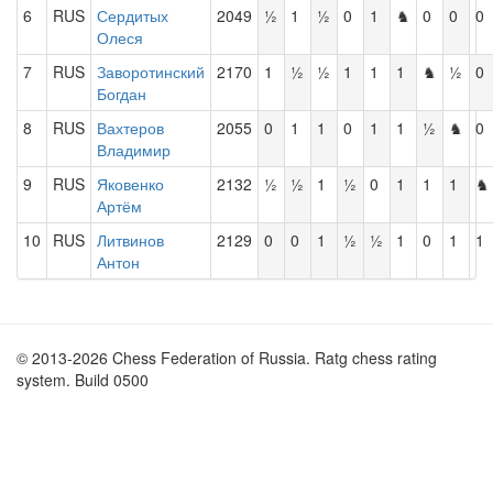
6
RUS
Сердитых
2049
½
1
½
0
1
♞
0
0
0
Олеся
7
RUS
Заворотинский
2170
1
½
½
1
1
1
♞
½
0
Богдан
8
RUS
Вахтеров
2055
0
1
1
0
1
1
½
♞
0
Владимир
9
RUS
Яковенко
2132
½
½
1
½
0
1
1
1
♞
Артём
10
RUS
Литвинов
2129
0
0
1
½
½
1
0
1
1
Антон
© 2013-2026 Chess Federation of Russia. Ratg chess rating
system. Build 0500