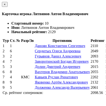
×
Карточка игрока Литвинов Антон Владимирович
Стартовый номер:
10
Имя:
Литвинов Антон Владимирович
Начальный рейтинг:
2129
Тур
Ст. №
Разр/Зв
Противник
Рейтинг
1
1
Даноян Константин Сергеевич
2110
2
6
Сердитых Олеся Андреевна
2049
3
2
Гурьянов Данил Алексеевич
2093
4
7
Заворотинский Богдан Игоревич
2170
5
3
Долин Дмитрий Андреевич
2015
6
8
Вахтеров Владимир Анатольевич
2055
7
4
КМС
Кавыев Руслан Ринатович
2202
8
9
Яковенко Артём Александрович
2132
9
5
Долженко Александр Валерьевич
2061
Ср. рейтинг соперников:
2098.56