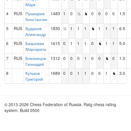
Марк
4
RUS
Пушкарев
1483
1
0
½
♞
0
0
0
0
1.5
Константин
5
RUS
Буданов
1830
½
1
1
1
♞
1
1
1
6.5
Александр
6
RUS
Базылева
1615
0
1
1
1
0
♞
1
1
5.0
Маргарита
7
RUS
Близнецов
1312
0
0
0
1
0
0
♞
0
1.0
Геннадий
8
Кутьков
1689
0
0
1
1
0
0
1
♞
3.0
Григорий
© 2013-2026 Chess Federation of Russia. Ratg chess rating
system. Build 0500