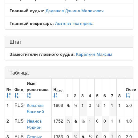
Главный судья:
Дадашов Даниил Маликович
Главный секретарь:
Акатова Екатерина
Штат
Заместители главного судьи:
Каралкин Максим
Таблица
Имя
№
Фед
участника
R
Очки
нач
1
2
3
4
5
6
7
8
1
RUS
Ковалев
1608
♞
½
1
0
½
1
1
1
5.0
Василий
2
RUS
Иванов
1752
½
♞
½
1
0
0
1
1
4.0
Родион
3
RUS
Старых
1386
0
½
♞
½
0
0
1
0
2.0