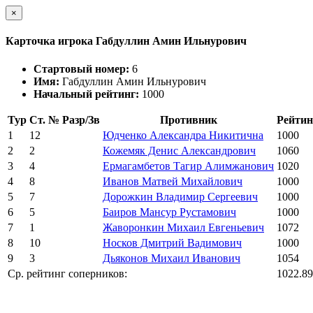
×
Карточка игрока Габдуллин Амин Ильнурович
Стартовый номер:
6
Имя:
Габдуллин Амин Ильнурович
Начальный рейтинг:
1000
Тур
Ст. №
Разр/Зв
Противник
Рейтин
1
12
Юдченко Александра Никитична
1000
2
2
Кожемяк Денис Александрович
1060
3
4
Ермагамбетов Тагир Алимжанович
1020
4
8
Иванов Матвей Михайлович
1000
5
7
Дорожкин Владимир Сергеевич
1000
6
5
Баиров Мансур Рустамович
1000
7
1
Жаворонкин Михаил Евгеньевич
1072
8
10
Носков Дмитрий Вадимович
1000
9
3
Дьяконов Михаил Иванович
1054
Ср. рейтинг соперников:
1022.89