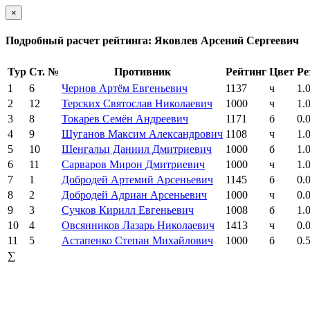
×
Подробный расчет рейтинга: Яковлев Арсений Сергеевич
Тур
Ст. №
Противник
Рейтинг
Цвет
Ре
1
6
Чернов Артём Евгеньевич
1137
ч
1.
2
12
Терских Святослав Николаевич
1000
ч
1.
3
8
Токарев Семён Андреевич
1171
б
0.
4
9
Шуганов Максим Александрович
1108
ч
1.
5
10
Шенгальц Даниил Дмитриевич
1000
б
1.
6
11
Сарваров Мирон Дмитриевич
1000
ч
1.
7
1
Добродей Артемий Арсеньевич
1145
б
0.
8
2
Добродей Адриан Арсеньевич
1000
ч
0.
9
3
Сучков Кирилл Евгеньевич
1008
б
1.
10
4
Овсянников Лазарь Николаевич
1413
ч
0.
11
5
Астапенко Степан Михайлович
1000
б
0.
∑