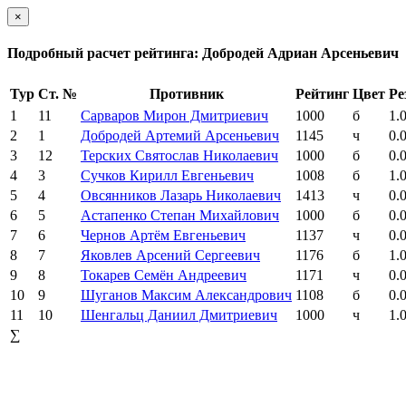
×
Подробный расчет рейтинга: Добродей Адриан Арсеньевич
Тур
Ст. №
Противник
Рейтинг
Цвет
Ре
1
11
Сарваров Мирон Дмитриевич
1000
б
1.
2
1
Добродей Артемий Арсеньевич
1145
ч
0.
3
12
Терских Святослав Николаевич
1000
б
0.
4
3
Сучков Кирилл Евгеньевич
1008
б
1.
5
4
Овсянников Лазарь Николаевич
1413
ч
0.
6
5
Астапенко Степан Михайлович
1000
б
0.
7
6
Чернов Артём Евгеньевич
1137
ч
0.
8
7
Яковлев Арсений Сергеевич
1176
б
1.
9
8
Токарев Семён Андреевич
1171
ч
0.
10
9
Шуганов Максим Александрович
1108
б
0.
11
10
Шенгальц Даниил Дмитриевич
1000
ч
1.
∑