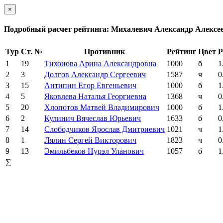
×
Подробный расчет рейтинга: Михалевич Александр Алексе
Тур
Ст. №
Противник
Рейтинг
Цвет
Р
1
19
Тихонова Арина Александровна
1000
б
1
2
3
Долгов Александр Сергеевич
1587
ч
0
3
15
Антипин Егор Евгеньевич
1000
б
1
4
5
Яковлева Наталья Георгиевна
1368
ч
0
5
20
Хлопотов Матвей Владимирович
1000
б
1
6
2
Кулинич Вячеслав Юрьевич
1633
б
0
7
14
Слободчиков Ярослав Дмитриевич
1021
ч
1
8
1
Лялин Сергей Викторович
1823
ч
0
9
13
Эмильбеков Нурэл Уланович
1057
б
1
∑