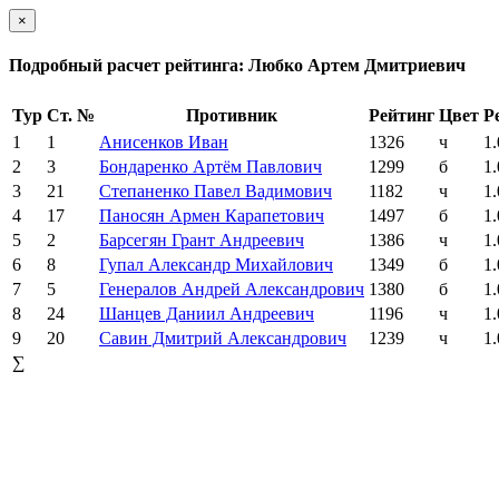
×
Подробный расчет рейтинга: Любко Артем Дмитриевич
Тур
Ст. №
Противник
Рейтинг
Цвет
Р
1
1
Анисенков Иван
1326
ч
1.
2
3
Бондаренко Артём Павлович
1299
б
1.
3
21
Степаненко Павел Вадимович
1182
ч
1.
4
17
Паносян Армен Карапетович
1497
б
1.
5
2
Барсегян Грант Андреевич
1386
ч
1.
6
8
Гупал Александр Михайлович
1349
б
1.
7
5
Генералов Андрей Александрович
1380
б
1.
8
24
Шанцев Даниил Андреевич
1196
ч
1.
9
20
Савин Дмитрий Александрович
1239
ч
1.
∑