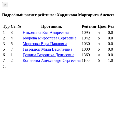
×
Подробный расчет рейтинга: Хардикова Маргарита Алексе
Тур
Ст. №
Противник
Рейтинг
Цвет
Рез
1
3
Николаева Ева Андреевна
1095
ч
0.0
2
4
Боброва Мирослава Сергеевна
1042
б
0.0
3
5
Морозова Вера Павловна
1030
ч
0.0
5
7
Гаврилюк Мила Васильевна
1000
б
0.0
6
1
Гущина Вероника Денисовна
1369
ч
0.0
7
2
Копычева Александра Сергеевна
1106
б
1.0
∑