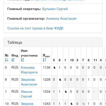
Главный секретарь:
Булыкин Сергей
Главный организатор:
Аникина Анастасия
Ссылка на этот турнир в базе ФИДЕ
Таблица
Имя
№
Фед
участника
R
нач
5
8
1
10
3
7
6
11
4
5
RUS
Клишева
1136
♞
1
0
0
0
0
0
0
0
Маргарита
8
RUS
Зверкова
1228
0
♞
0
0
0
0
1
0
0
Анастасия
1
RUS
Иванов
1234
1
1
♞
0
0
0
0
-
0
Сергей
10
RUS
Зверков
1243
1
1
1
♞
0
½
1
0
0