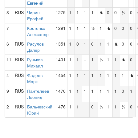
Евгений
3
RUS
Чирин
1275
1
1
1
1
♞
0
0
½
0
Ерофей
7
Костенко
1291
1
1
1
½
1
♞
0
0
0
Александр
6
RUS
Расулов
1351
1
0
1
0
1
1
♞
0
0
Далер
11
RUS
Гуньков
1401
1
1
+
1
½
1
1
♞
0
Михаил
4
RUS
Фадеев
1454
1
1
1
1
1
1
1
1
♞
Марк
9
RUS
Пантелеев
1470
1
1
1
1
1
1
1
0
1
Леонид
2
RUS
Бальчевский
1476
1
1
1
0
½
1
1
½
0
Юрий