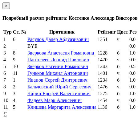
×
Подробный расчет рейтинга: Костенко Александр Викторо
Тур
Ст. №
Противник
Рейтинг
Цвет
Рез
1
6
Расулов Далер Абдуазизович
1351
ч
0.0
2
BYE
0.0
3
8
Зверкова Анастасия Романовна
1228
б
1.0
4
9
Пантелеев Леонид Павлович
1470
ч
0.0
5
10
Зверков Евгений Романович
1243
б
0.5
6
11
Гуньков Михаил Антонович
1401
ч
0.0
7
1
Иванов Сергей Дмитриевич
1234
б
1.0
8
2
Бальчевский Юрий Сергеевич
1476
ч
0.0
9
3
Чирин Ерофей Валентинович
1275
б
1.0
10
4
Фадеев Марк Алексеевич
1454
ч
0.0
11
5
Клишева Маргарита Алексеевна
1136
б
1.0
∑