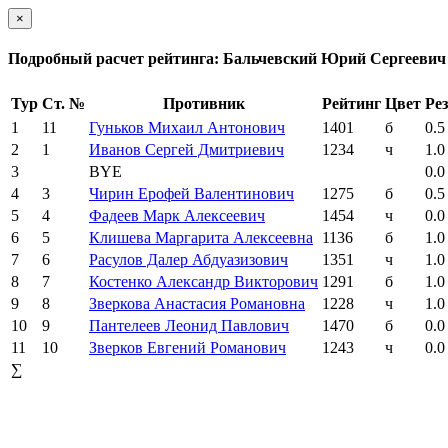
×
Подробный расчет рейтинга: Бальчевский Юрий Сергеевич
Тур
Ст. №
Противник
Рейтинг
Цвет
Рез
1
11
Гуньков Михаил Антонович
1401
б
0.5
2
1
Иванов Сергей Дмитриевич
1234
ч
1.0
3
BYE
0.0
4
3
Чирин Ерофей Валентинович
1275
б
0.5
5
4
Фадеев Марк Алексеевич
1454
ч
0.0
6
5
Клишева Маргарита Алексеевна
1136
б
1.0
7
6
Расулов Далер Абдуазизович
1351
ч
1.0
8
7
Костенко Александр Викторович
1291
б
1.0
9
8
Зверкова Анастасия Романовна
1228
ч
1.0
10
9
Пантелеев Леонид Павлович
1470
б
0.0
11
10
Зверков Евгений Романович
1243
ч
0.0
∑