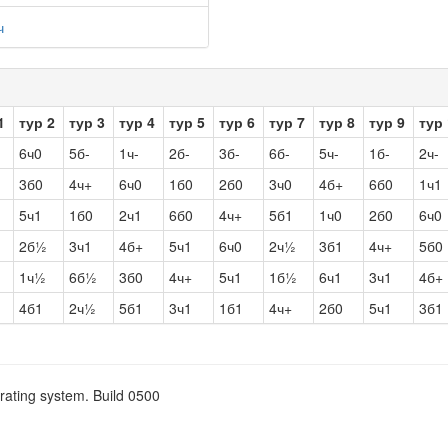
ч
1
тур 2
тур 3
тур 4
тур 5
тур 6
тур 7
тур 8
тур 9
тур
6ч0
5б-
1ч-
2б-
3б-
6б-
5ч-
1б-
2ч-
3б0
4ч+
6ч0
1б0
2б0
3ч0
4б+
6б0
1ч1
5ч1
1б0
2ч1
6б0
4ч+
5б1
1ч0
2б0
6ч0
2б½
3ч1
4б+
5ч1
6ч0
2ч½
3б1
4ч+
5б0
1ч½
6б½
3б0
4ч+
5ч1
1б½
6ч1
3ч1
4б+
4б1
2ч½
5б1
3ч1
1б1
4ч+
2б0
5ч1
3б1
rating system. Build 0500