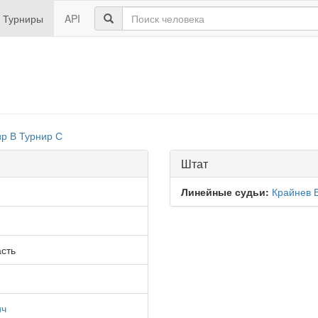
Турниры
API
ир В
Турнир С
Штат
Линейные судьи:
Крайнев 
сть
ич