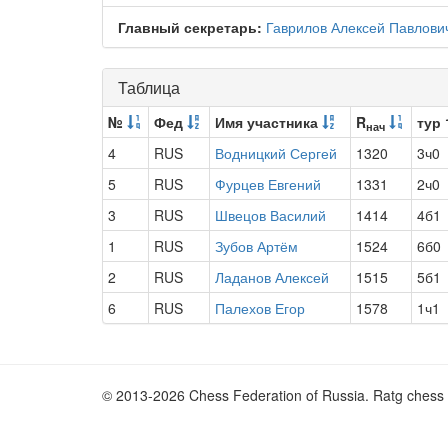
Главный секретарь:
Гаврилов Алексей Павлови
Таблица
№
Фед
Имя участника
R
тур 
нач
4
RUS
Водницкий Сергей
1320
3ч0
5
RUS
Фурцев Евгений
1331
2ч0
3
RUS
Швецов Василий
1414
4б1
1
RUS
Зубов Артём
1524
6б0
2
RUS
Ладанов Алексей
1515
5б1
6
RUS
Палехов Егор
1578
1ч1
© 2013-2026 Chess Federation of Russia. Ratg chess 