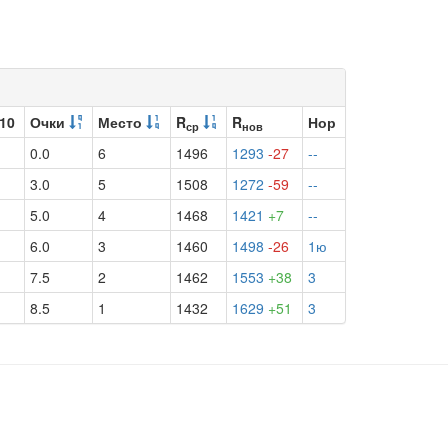
 10
Очки
Место
R
R
Нор
ср
нов
0.0
6
1496
1293
-27
--
3.0
5
1508
1272
-59
--
5.0
4
1468
1421
+7
--
6.0
3
1460
1498
-26
1ю
7.5
2
1462
1553
+38
3
8.5
1
1432
1629
+51
3