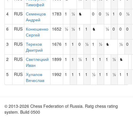
Тимофей
4
RUS
Семенцов
1783
1
½
♞
0
0
½
1
0
½
Андрей
6
RUS
Конюшенко
1652
½
½
1
1
♞
½
0
0
0
Сергей
3
RUS
Терехов
1676
1
1
0
½
1
½
♞
½
0
Дмитрий
2
RUS
Светлецкий
1899
1
1
½
1
1
1
1
½
♞
Иван
5
RUS
Хулапов
1992
1
1
1
1
½
1
1
½
1
1
Вячеслав
© 2013-2026 Chess Federation of Russia. Ratg chess rating
system. Build 0500