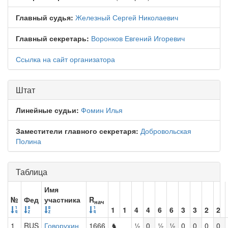
Главный судья:
Железный Сергей Николаевич
Главный секретарь:
Воронков Евгений Игоревич
Ссылка на сайт организатора
Штат
Линейные судьи:
Фомин Илья
Заместители главного секретаря:
Добровольская
Полина
Таблица
Имя
№
Фед
участника
R
нач
1
1
4
4
6
6
3
3
2
2
1
RUS
Говорухин
1666
♞
½
0
½
½
0
0
0
0