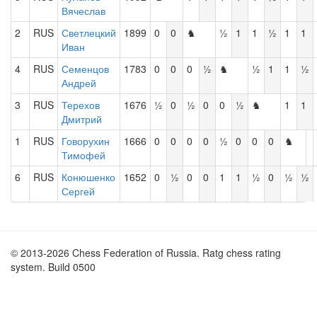
Вячеслав
2
RUS
Светлецкий
1899
0
0
♞
½
1
1
½
1
1
Иван
4
RUS
Семенцов
1783
0
0
0
½
♞
½
1
1
½
Андрей
3
RUS
Терехов
1676
½
0
½
0
0
½
♞
1
1
Дмитрий
1
RUS
Говорухин
1666
0
0
0
0
½
0
0
0
♞
Тимофей
6
RUS
Конюшенко
1652
0
½
0
0
1
1
½
0
½
½
Сергей
© 2013-2026 Chess Federation of Russia. Ratg chess rating
system. Build 0500