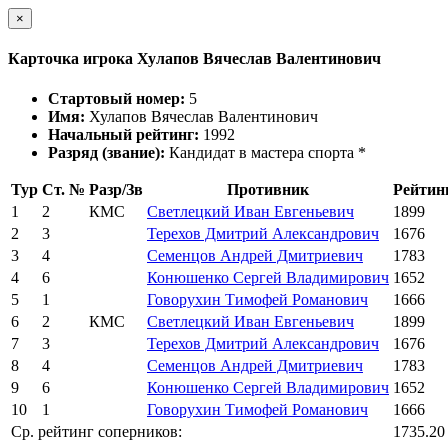
×
Карточка игрока Хулапов Вячеслав Валентинович
Стартовый номер:
5
Имя:
Хулапов Вячеслав Валентинович
Начальный рейтинг:
1992
Разряд (звание):
Кандидат в мастера спорта *
Тур
Ст. №
Разр/Зв
Противник
Рейтин
1
2
КМС
Светлецкий Иван Евгеньевич
1899
2
3
Терехов Дмитрий Александрович
1676
3
4
Семенцов Андрей Дмитриевич
1783
4
6
Конюшенко Сергей Владимирович
1652
5
1
Говорухин Тимофей Романович
1666
6
2
КМС
Светлецкий Иван Евгеньевич
1899
7
3
Терехов Дмитрий Александрович
1676
8
4
Семенцов Андрей Дмитриевич
1783
9
6
Конюшенко Сергей Владимирович
1652
10
1
Говорухин Тимофей Романович
1666
Ср. рейтинг соперников:
1735.20