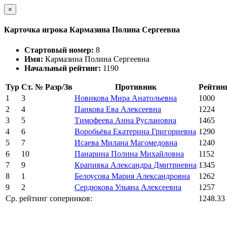
×
Карточка игрока Кармазина Полина Сергеевна
Стартовый номер:
8
Имя:
Кармазина Полина Сергеевна
Начальный рейтинг:
1190
Тур
Ст. №
Разр/Зв
Противник
Рейтин
1
3
Новикова Мира Анатольевна
1000
2
4
Панкова Ева Алексеевна
1224
3
5
Тимофеева Анна Руслановна
1465
4
6
Воробьёва Екатерина Григориевна
1290
5
7
Исаева Милана Магомедовна
1240
6
10
Панарина Полина Михайловна
1152
7
9
Крапивка Александра Дмитриевна
1345
8
1
Белоусова Мария Александровна
1262
9
2
Сердюкова Ульяна Алексеевна
1257
Ср. рейтинг соперников:
1248.33