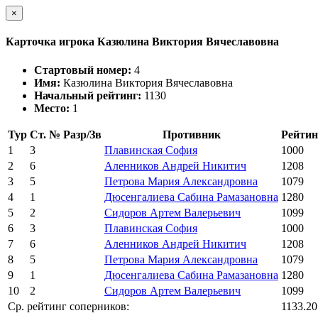
×
Карточка игрока Казюлина Виктория Вячеславовна
Стартовый номер:
4
Имя:
Казюлина Виктория Вячеславовна
Начальный рейтинг:
1130
Место:
1
Тур
Ст. №
Разр/Зв
Противник
Рейтин
1
3
Плавинская София
1000
2
6
Аленников Андрей Никитич
1208
3
5
Петрова Мария Александровна
1079
4
1
Дюсенгалиева Сабина Рамазановна
1280
5
2
Сидоров Артем Валерьевич
1099
6
3
Плавинская София
1000
7
6
Аленников Андрей Никитич
1208
8
5
Петрова Мария Александровна
1079
9
1
Дюсенгалиева Сабина Рамазановна
1280
10
2
Сидоров Артем Валерьевич
1099
Ср. рейтинг соперников:
1133.20