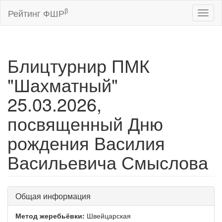
β
Рейтинг ФШР
Toggl
naviga
Блицтурнир ПМК
"Шахматный"
25.03.2026,
посвященный Дню
рождения Василия
Васильевича Смыслова
Общая информация
Метод жеребьёвки:
Швейцарская