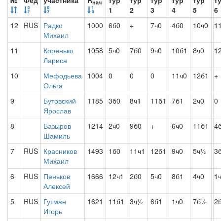
№
Фед
участника
R
тур
тур
тур
тур
тур
т
нач
1
2
3
4
5
6
12
RUS
Радко
1000
6б0
+
7ч0
4б0
10ч0
1
Михаил
11
Коренько
1058
5ч0
7б0
9ч0
10б1
8ч0
1
Лариса
10
Мефодьева
1004
0
0
0
11ч0
12б1
+
Ольга
9
Бутовский
1185
3б0
8ч1
11б1
7б1
2ч0
0
Ярослав
8
Базыров
1214
2ч0
9б0
+
6ч0
11б1
4
Шамиль
7
RUS
Красников
1493
1б0
11ч1
12б1
9ч0
5ч½
3
Михаил
6
RUS
Пеньков
1666
12ч1
2б0
5ч0
8б1
4ч0
1
Алексей
5
RUS
Гутман
1621
11б1
3ч½
6б1
1ч0
7б½
2
Игорь