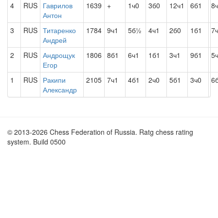
4
RUS
Гаврилов
1639
+
1ч0
3б0
12ч1
6б1
8
Антон
3
RUS
Титаренко
1784
9ч1
5б½
4ч1
2б0
1б1
7
Андрей
2
RUS
Андрощук
1806
8б1
6ч1
1б1
3ч1
9б1
5
Егор
1
RUS
Ракипи
2105
7ч1
4б1
2ч0
5б1
3ч0
6
Александр
© 2013-2026 Chess Federation of Russia. Ratg chess rating
system. Build 0500