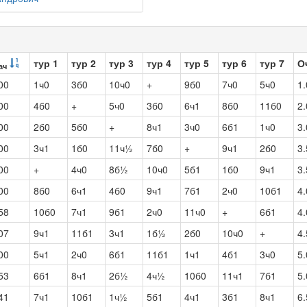
тур 1
тур 2
тур 3
тур 4
тур 5
тур 6
тур 7
О
ач
00
1ч0
3б0
10ч0
+
9б0
7ч0
5ч0
1.
00
4б0
+
5ч0
3б0
6ч1
8б0
11б0
2.
00
2б0
5б0
+
8ч1
3ч0
6б1
1ч0
3.
00
3ч1
1б0
11ч½
7б0
+
9ч1
2б0
3.
00
+
4ч0
8б½
10ч0
5б1
1б0
9ч1
3.
00
8б0
6ч1
4б0
9ч1
7б1
2ч0
10б1
4.
58
10б0
7ч1
9б1
2ч0
11ч0
+
6б1
4.
07
9ч1
11б1
3ч1
1б½
2б0
10ч0
+
4.
00
5ч1
2ч0
6б1
11б1
1ч1
4б1
3ч0
5.
53
6б1
8ч1
2б½
4ч½
10б0
11ч1
7б1
5.
41
7ч1
10б1
1ч½
5б1
4ч1
3б1
8ч1
6.