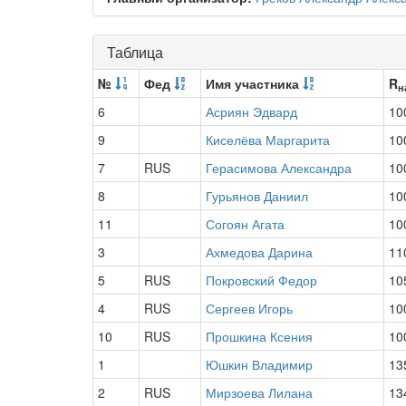
Таблица
№
Фед
Имя участника
R
н
6
Асриян Эдвард
10
9
Киселёва Маргарита
10
7
RUS
Герасимова Александра
10
8
Гурьянов Даниил
10
11
Согоян Агата
10
3
Ахмедова Дарина
11
5
RUS
Покровский Федор
10
4
RUS
Сергеев Игорь
10
10
RUS
Прошкина Ксения
10
1
Юшкин Владимир
13
2
RUS
Мирзоева Лилана
13