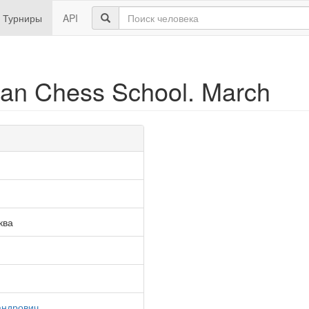
Турниры
API
ian Chess School. March
ква
андрович