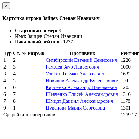
×
Карточка игрока Зайцев Степан Иванович
Стартовый номер:
9
Имя:
Зайцев Степан Иванович
Начальный рейтинг:
1277
Тур
Ст. №
Разр/Зв
Противник
Рейтинг
1
2
Симбирский Евгений Денисович
1226
2
3
Гамзаев Заур Лавретович
1000
3
4
Улитин Герман Алексеевич
1632
4
5
Новиков Александр Вячеславович
1101
5
6
Карпенко Александр Николаевич
1203
6
7
Шевченко Елисей Александрович
1316
7
8
Шмидт Даниил Александрович
1178
9
1
Цуканова Мария Сергеевна
1301
Ср. рейтинг соперников:
1259.17