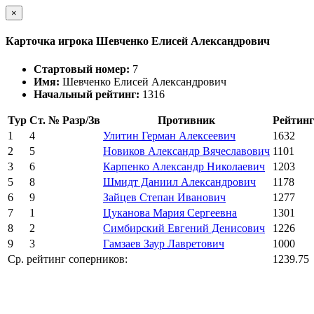
×
Карточка игрока Шевченко Елисей Александрович
Стартовый номер:
7
Имя:
Шевченко Елисей Александрович
Начальный рейтинг:
1316
Тур
Ст. №
Разр/Зв
Противник
Рейтинг
1
4
Улитин Герман Алексеевич
1632
2
5
Новиков Александр Вячеславович
1101
3
6
Карпенко Александр Николаевич
1203
5
8
Шмидт Даниил Александрович
1178
6
9
Зайцев Степан Иванович
1277
7
1
Цуканова Мария Сергеевна
1301
8
2
Симбирский Евгений Денисович
1226
9
3
Гамзаев Заур Лавретович
1000
Ср. рейтинг соперников:
1239.75