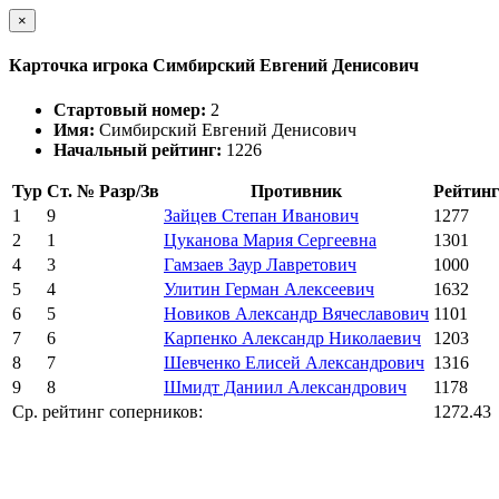
×
Карточка игрока Симбирский Евгений Денисович
Стартовый номер:
2
Имя:
Симбирский Евгений Денисович
Начальный рейтинг:
1226
Тур
Ст. №
Разр/Зв
Противник
Рейтинг
1
9
Зайцев Степан Иванович
1277
2
1
Цуканова Мария Сергеевна
1301
4
3
Гамзаев Заур Лавретович
1000
5
4
Улитин Герман Алексеевич
1632
6
5
Новиков Александр Вячеславович
1101
7
6
Карпенко Александр Николаевич
1203
8
7
Шевченко Елисей Александрович
1316
9
8
Шмидт Даниил Александрович
1178
Ср. рейтинг соперников:
1272.43