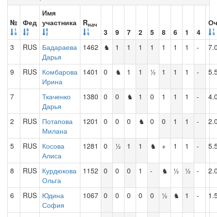
Имя
№
Фед
участника
R
Оч
нач
3
9
7
2
5
8
6
1
4
3
RUS
Бадараева
1462
♞
1
1
1
1
1
1
1
-
7.
Дарья
9
RUS
Комбарова
1401
0
♞
1
1
½
1
1
1
-
5.
Ирина
7
Ткаченко
1380
0
0
♞
1
0
1
1
1
-
4.
Дарья
2
RUS
Потапова
1201
0
0
0
♞
0
0
1
1
-
2.
Милана
5
RUS
Косова
1281
0
½
1
1
♞
+
1
1
-
5.
Алиса
8
RUS
Курдюкова
1152
0
0
0
1
-
♞
½
½
-
2.
Ольга
6
RUS
Юдина
1067
0
0
0
0
0
½
♞
1
-
1.
София