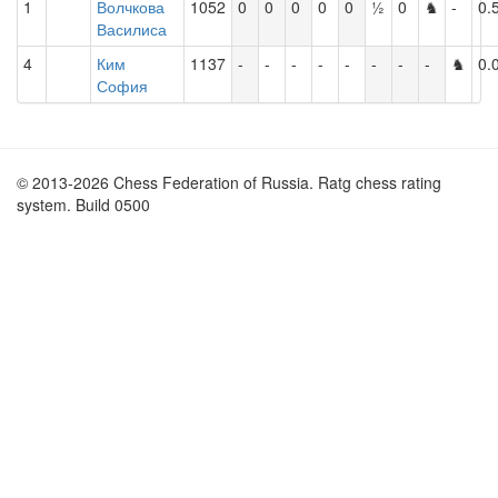
1
Волчкова
1052
0
0
0
0
0
½
0
♞
-
0.
Василиса
4
Ким
1137
-
-
-
-
-
-
-
-
♞
0.
София
© 2013-2026 Chess Federation of Russia. Ratg chess rating
system. Build 0500