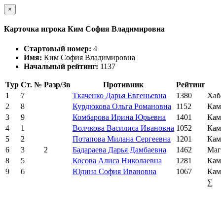
×
Карточка игрока Ким София Владимировна
Стартовый номер:
4
Имя:
Ким София Владимировна
Начальный рейтинг:
1137
Тур
Ст. №
Разр/Зв
Противник
Рейтинг
1
7
Ткаченко Дарья Евгеньевна
1380
Хаб
2
8
Курдюкова Ольга Романовна
1152
Кам
3
9
Комбарова Ирина Юрьевна
1401
Кам
4
1
Волчкова Василиса Ивановна
1052
Кам
5
2
Потапова Милана Сергеевна
1201
Кам
6
3
2
Бадараева Дарья Дамбаевна
1462
Маг
8
5
Косова Алиса Николаевна
1281
Кам
9
6
Юдина София Ивановна
1067
Кам
∑