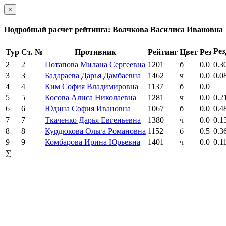
×
Подробный расчет рейтинга: Волчкова Василиса Ивановна
Рез
Тур
Ст. №
Противник
Рейтинг
Цвет
Рез
2
2
Потапова Милана Сергеевна
1201
б
0.0
0.3
3
3
Бадараева Дарья Дамбаевна
1462
ч
0.0
0.0
4
4
Ким София Владимировна
1137
б
0.0
5
5
Косова Алиса Николаевна
1281
ч
0.0
0.2
6
6
Юдина София Ивановна
1067
б
0.0
0.4
7
7
Ткаченко Дарья Евгеньевна
1380
ч
0.0
0.1
8
8
Курдюкова Ольга Романовна
1152
б
0.5
0.3
9
9
Комбарова Ирина Юрьевна
1401
ч
0.0
0.1
∑