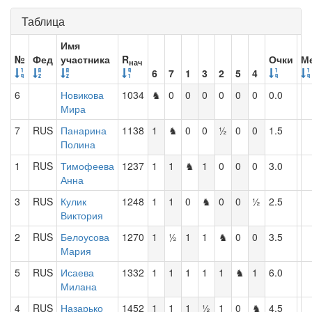
Таблица
Имя
№
Фед
участника
R
Очки
М
нач
6
7
1
3
2
5
4
6
Новикова
1034
♞
0
0
0
0
0
0
0.0
Мира
7
RUS
Панарина
1138
1
♞
0
0
½
0
0
1.5
Полина
1
RUS
Тимофеева
1237
1
1
♞
1
0
0
0
3.0
Анна
3
RUS
Кулик
1248
1
1
0
♞
0
0
½
2.5
Виктория
2
RUS
Белоусова
1270
1
½
1
1
♞
0
0
3.5
Мария
5
RUS
Исаева
1332
1
1
1
1
1
♞
1
6.0
Милана
4
RUS
Назарько
1452
1
1
1
½
1
0
♞
4.5