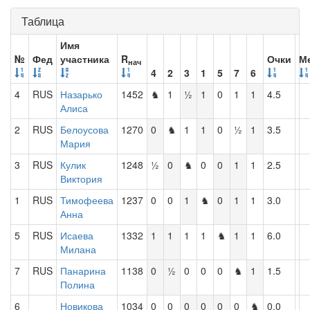
Таблица
Имя
№
Фед
участника
R
Очки
М
нач
4
2
3
1
5
7
6
4
RUS
Назарько
1452
♞
1
½
1
0
1
1
4.5
Алиса
2
RUS
Белоусова
1270
0
♞
1
1
0
½
1
3.5
Мария
3
RUS
Кулик
1248
½
0
♞
0
0
1
1
2.5
Виктория
1
RUS
Тимофеева
1237
0
0
1
♞
0
1
1
3.0
Анна
5
RUS
Исаева
1332
1
1
1
1
♞
1
1
6.0
Милана
7
RUS
Панарина
1138
0
½
0
0
0
♞
1
1.5
Полина
6
Новикова
1034
0
0
0
0
0
0
♞
0.0