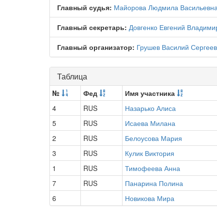
Главный судья:
Майорова Людмила Васильевн
Главный секретарь:
Довгенко Евгений Владими
Главный организатор:
Грушев Василий Сергеев
Таблица
№
Фед
Имя участника
4
RUS
Назарько Алиса
5
RUS
Исаева Милана
2
RUS
Белоусова Мария
3
RUS
Кулик Виктория
1
RUS
Тимофеева Анна
7
RUS
Панарина Полина
6
Новикова Мира