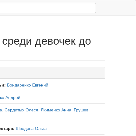
 среди девочек до
ьи:
Бондаренко Евгений
ко Андрей
а
,
Сердитых Олеся
,
Якименко Анна
,
Грушев
ретаря:
Шведова Ольга