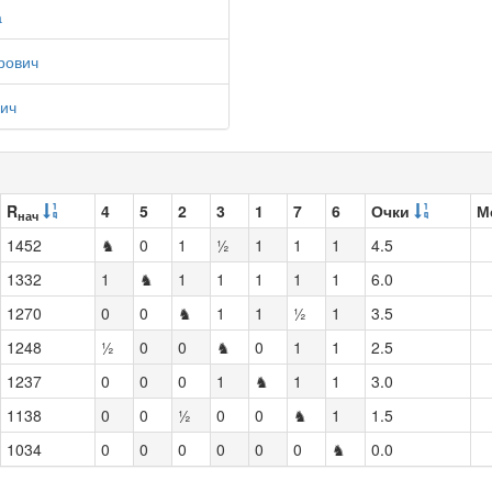
а
рович
ич
R
4
5
2
3
1
7
6
Очки
М
нач
1452
♞
0
1
½
1
1
1
4.5
1332
1
♞
1
1
1
1
1
6.0
1270
0
0
♞
1
1
½
1
3.5
1248
½
0
0
♞
0
1
1
2.5
1237
0
0
0
1
♞
1
1
3.0
1138
0
0
½
0
0
♞
1
1.5
1034
0
0
0
0
0
0
♞
0.0