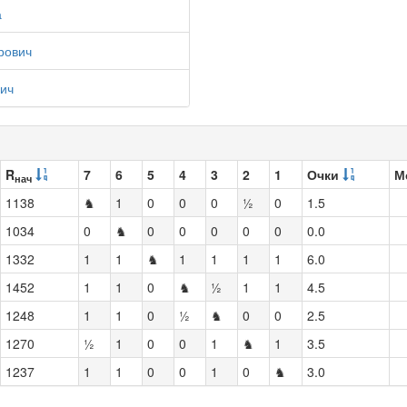
а
рович
ич
R
7
6
5
4
3
2
1
Очки
М
нач
1138
♞
1
0
0
0
½
0
1.5
1034
0
♞
0
0
0
0
0
0.0
1332
1
1
♞
1
1
1
1
6.0
1452
1
1
0
♞
½
1
1
4.5
1248
1
1
0
½
♞
0
0
2.5
1270
½
1
0
0
1
♞
1
3.5
1237
1
1
0
0
1
0
♞
3.0