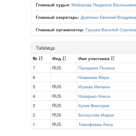
Главный судья:
Майорова Людмила Васильевн
Главный секретарь:
Довгенко Евгений Владими
Главный организатор:
Грушев Василий Сергеев
Таблица
№
Фед
Имя участника
7
RUS
Панарина Полина
6
Новикова Мира
5
RUS
Исаева Милана
4
RUS
Назарько Алиса
3
RUS
Кулик Виктория
2
RUS
Белоусова Мария
1
RUS
Тимофеева Анна