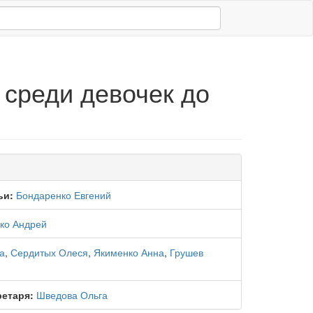
 среди девочек до
ьи:
Бондаренко Евгений
ко Андрей
а
,
Сердитых Олеся
,
Якименко Анна
,
Грушев
ретаря:
Шведова Ольга