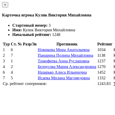
×
Карточка игрока Кулик Виктория Михайловна
Стартовый номер:
3
Имя:
Кулик Виктория Михайловна
Начальный рейтинг:
1248
Тур
Ст. №
Разр/Зв
Противник
Рейтинг
1
6
Новикова Мира Анатольевна
1034
2
7
Панарина Полина Михайловна
1138
3
1
Тимофеева Анна Руслановна
1237
4
2
Белоусова Мария Александровна
1270
6
4
Назарько Алиса Ильинична
1452
7
5
Исаева Милана Магомедовна
1332
Ср. рейтинг соперников:
1243.83