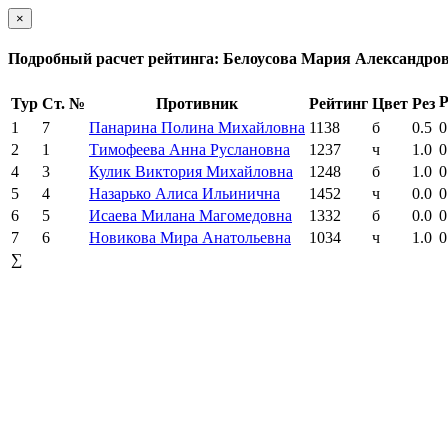
×
Подробный расчет рейтинга: Белоусова Мария Александро
Р
Тур
Ст. №
Противник
Рейтинг
Цвет
Рез
1
7
Панарина Полина Михайловна
1138
б
0.5
0
2
1
Тимофеева Анна Руслановна
1237
ч
1.0
0
4
3
Кулик Виктория Михайловна
1248
б
1.0
0
5
4
Назарько Алиса Ильинична
1452
ч
0.0
0
6
5
Исаева Милана Магомедовна
1332
б
0.0
0
7
6
Новикова Мира Анатольевна
1034
ч
1.0
0
∑